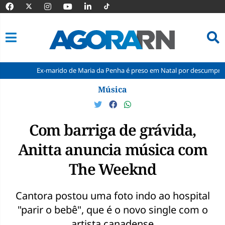
Ex-marido de Maria da Penha é preso em Natal por descumprir medida p
Pular
Música
para
o
conteúdo
Com barriga de grávida,
Anitta anuncia música com
The Weeknd
Cantora postou uma foto indo ao hospital
"parir o bebê", que é o novo single com o
artista canadense