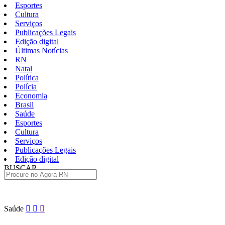
Esportes
Cultura
Serviços
Publicações Legais
Edição digital
Últimas Notícias
RN
Natal
Política
Polícia
Economia
Brasil
Saúde
Esportes
Cultura
Serviços
Publicações Legais
Edição digital
BUSCAR
ÚLTIMAS
Pular
Saúde
para
o