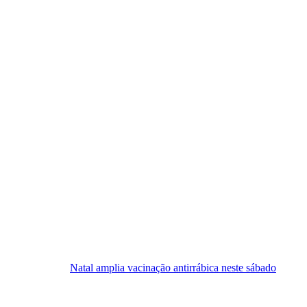
Natal amplia vacinação antirrábica neste sábado
Festival Sesc de