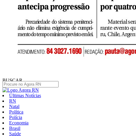
BUSCAR
Últimas Notícias
RN
Natal
Política
Polícia
Economia
Brasil
Saúde