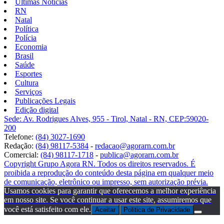
Últimas Notícias
RN
Natal
Política
Polícia
Economia
Brasil
Saúde
Esportes
Cultura
Serviços
Publicações Legais
Edição digital
Sede: Av. Rodrigues Alves, 955 - Tirol, Natal - RN, CEP:59020-
200
Telefone:
(84) 3027-1690
Redação:
(84) 98117-5384
-
redacao@agorarn.com.br
Comercial:
(84) 98117-1718
-
publica@agorarn.com.br
Copyright Grupo Agora RN. Todos os direitos reservados. É
proibida a reprodução do conteúdo desta página em qualquer meio
de comunicação, eletrônico ou impresso, sem autorização prévia.
Usamos cookies para garantir que oferecemos a melhor experiência
em nosso site. Se você continuar a usar este site, assumiremos que
você está satisfeito com ele.
Aceitar
Politica de Privacidade