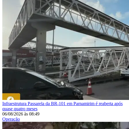
Infraestrutura
Passarela da BR-101 em Parnamirim é reaberta após
quase quatro meses
06/08/2026
às
08:49
Operação