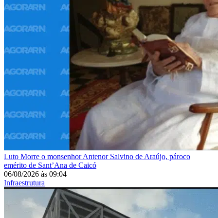
Luto
Morre o monsenhor Antenor Salvino de Araújo, pároco
emérito de Sant’Ana de Caicó
06/08/2026
às
09:04
Infraestrutura