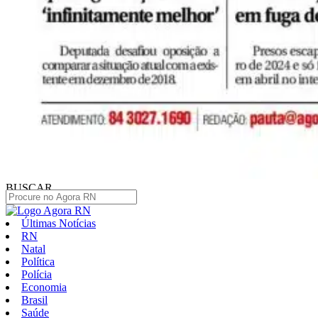
BUSCAR
Últimas Notícias
RN
Natal
Política
Polícia
Economia
Brasil
Saúde