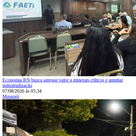
Economia
RN busca agregar valor a minerais críticos e ampliar
industrialização
07/08/2026
às
05:34
Mossoró