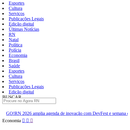
Esportes
Cultura
Serviços
Publicações Legais
Edição digital
Últimas Notícias
RN
Natal
Política
Polícia
Economia
Brasil
Saúde
Esportes
Cultura
Serviços
Publicações Legais
Edição digital
BUSCAR
ÚLTIMAS
plia agenda de inovação com DevFest e semana de eventos
In
Pular
Economia
para
o