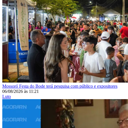
Mossoró
Festa do Bode terá pesquisa com público e expositores
06/08/2026
às
11:21
Luto