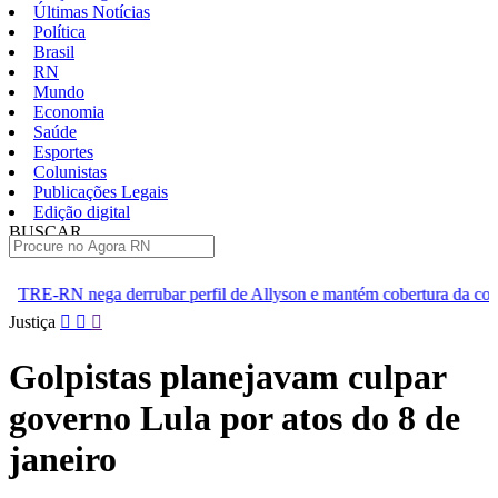
Últimas Notícias
Política
Brasil
RN
Mundo
Economia
Saúde
Esportes
Colunistas
Publicações Legais
Edição digital
BUSCAR
ÚLTIMAS
ar perfil de Allyson e mantém cobertura da convenção
Dupla d
Pular
Justiça
para
o
Golpistas planejavam culpar
conteúdo
governo Lula por atos do 8 de
janeiro