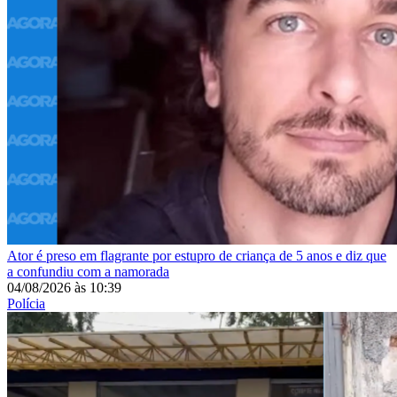
Ator é preso em flagrante por estupro de criança de 5 anos e diz que
a confundiu com a namorada
04/08/2026
às
10:39
Polícia