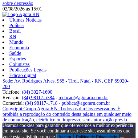
sobre depressão
02/08/2026
às
15:01
Últimas Notícias
Política
Brasil
RN
Mundo
Economia
Saúde
Esportes
Colunistas
Publicações Legais
Edição digital
Sede: Av. Rodrigues Alves, 955 - Tirol, Natal - RN, CEP:59020-
200
Telefone:
(84) 3027-1690
Redação:
(84) 98117-5384
-
redacao@agorarn.com.br
Comercial:
(84) 98117-1718
-
publica@agorarn.com.br
Copyright Grupo Agora RN. Todos os direitos reservados. É
proibida a reprodução do conteúdo desta página em qualquer meio
de comunicação, eletrônico ou impresso, sem autorização prévia.
Usamos cookies para garantir que oferecemos a melhor experiência
em nosso site. Se você continuar a usar este site, assumiremos que
você está satisfeito com ele.
Aceitar
Politica de Privacidade