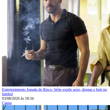
Entretenimento
Jogada de Risco: Série expõe sexo, drogas e bets no
futebol
03/08/2026
às
18:34
Causa