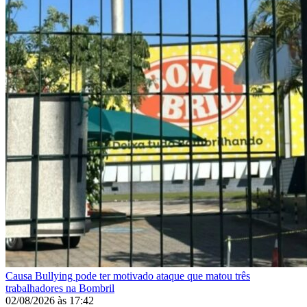
Causa
Bullying pode ter motivado ataque que matou três
trabalhadores na Bombril
02/08/2026
às
17:42