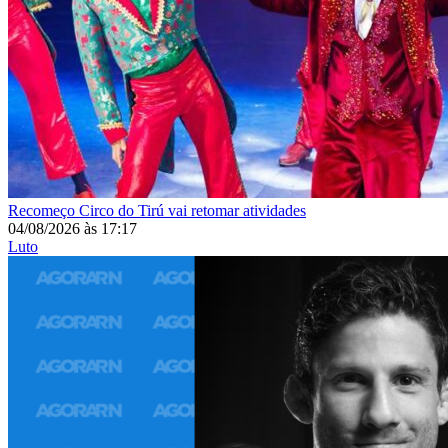
Recomeço
Circo do Tirú vai retomar atividades
04/08/2026
às
17:17
Luto