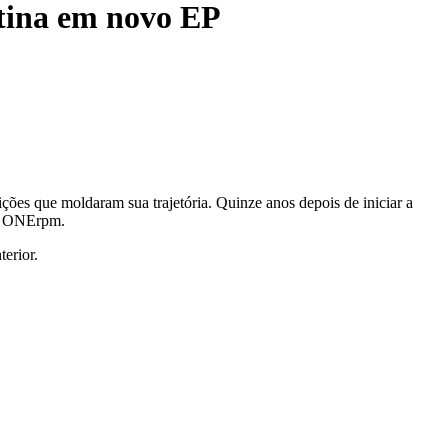
stina em novo EP
ões que moldaram sua trajetória. Quinze anos depois de iniciar a
via ONErpm.
erior.