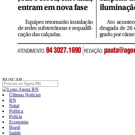
BUSCAR
Últimas Notícias
RN
Natal
Política
Polícia
Economia
Brasil
Saúde