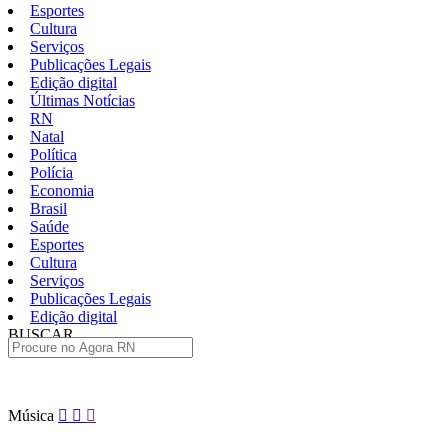
Esportes
Cultura
Serviços
Publicações Legais
Edição digital
Últimas Notícias
RN
Natal
Política
Polícia
Economia
Brasil
Saúde
Esportes
Cultura
Serviços
Publicações Legais
Edição digital
BUSCAR
ÚLTIMAS
Pular
Música
para
o