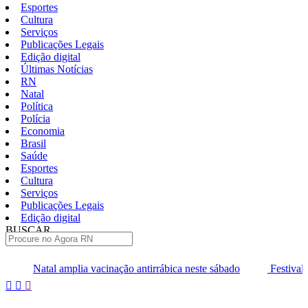
Esportes
Cultura
Serviços
Publicações Legais
Edição digital
Últimas Notícias
RN
Natal
Política
Polícia
Economia
Brasil
Saúde
Esportes
Cultura
Serviços
Publicações Legais
Edição digital
BUSCAR
ÚLTIMAS
acinação antirrábica neste sábado
Festival Sesc de Música entra n
Pular
para
o