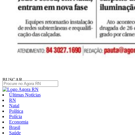
BUSCAR
Últimas Notícias
RN
Natal
Política
Polícia
Economia
Brasil
Saúde