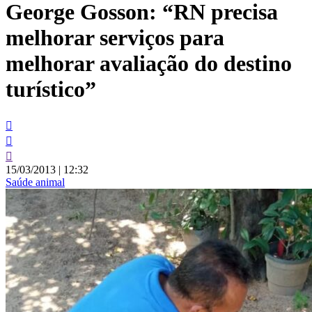
George Gosson: “RN precisa
conteúdo
melhorar serviços para
melhorar avaliação do destino
turístico”
15/03/2013
|
12:32
Saúde animal