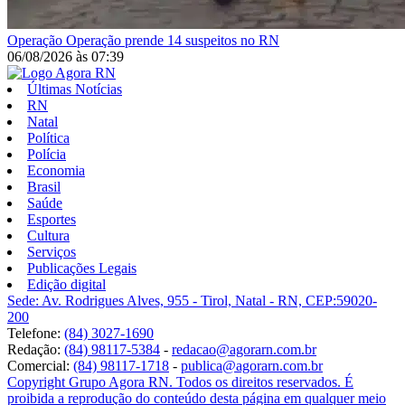
Operação
Operação prende 14 suspeitos no RN
06/08/2026
às
07:39
Últimas Notícias
RN
Natal
Política
Polícia
Economia
Brasil
Saúde
Esportes
Cultura
Serviços
Publicações Legais
Edição digital
Sede: Av. Rodrigues Alves, 955 - Tirol, Natal - RN, CEP:59020-
200
Telefone:
(84) 3027-1690
Redação:
(84) 98117-5384
-
redacao@agorarn.com.br
Comercial:
(84) 98117-1718
-
publica@agorarn.com.br
Copyright Grupo Agora RN. Todos os direitos reservados. É
proibida a reprodução do conteúdo desta página em qualquer meio