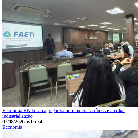
Economia
RN busca agregar valor a minerais críticos e ampliar
industrialização
07/08/2026
às
05:34
Economia