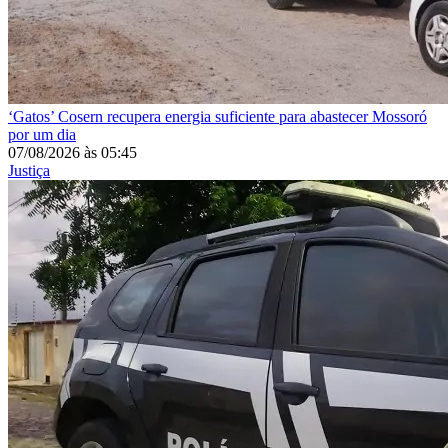
‘Gatos’
Cosern recupera energia suficiente para abastecer Mossoró
por um dia
07/08/2026
às
05:45
Justiça