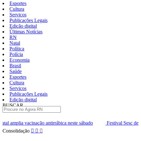
Esportes
Cultura
Serviços
Publicações Legais
Edição digital
Últimas Notícias
RN
Natal
Política
Polícia
Economia
Brasil
Saúde
Esportes
Cultura
Serviços
Publicações Legais
Edição digital
BUSCAR
ÚLTIMAS
ntirrábica neste sábado
Festival Sesc de Música entra na fase fin
Pular
Consolidação
para
o