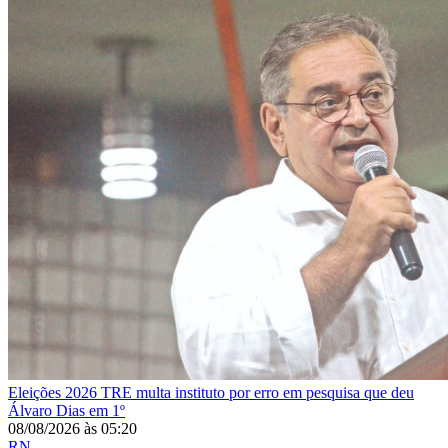
Eleições 2026
TRE multa instituto por erro em pesquisa que deu
Álvaro Dias em 1º
08/08/2026
às
05:20
RN