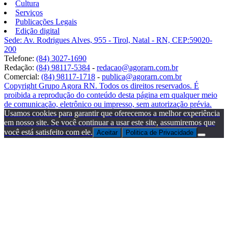
Cultura
Serviços
Publicações Legais
Edição digital
Sede: Av. Rodrigues Alves, 955 - Tirol, Natal - RN, CEP:59020-
200
Telefone:
(84) 3027-1690
Redação:
(84) 98117-5384
-
redacao@agorarn.com.br
Comercial:
(84) 98117-1718
-
publica@agorarn.com.br
Copyright Grupo Agora RN. Todos os direitos reservados. É
proibida a reprodução do conteúdo desta página em qualquer meio
de comunicação, eletrônico ou impresso, sem autorização prévia.
Usamos cookies para garantir que oferecemos a melhor experiência
em nosso site. Se você continuar a usar este site, assumiremos que
você está satisfeito com ele.
Aceitar
Politica de Privacidade