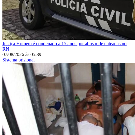
Justiça
Homem é condenado a 15 anos por abusar de enteadas no
RN
07/08/2026
às
05:39
Sistema prisional