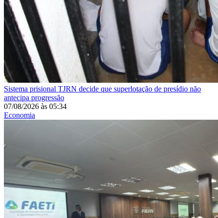
Sistema prisional
TJRN decide que superlotação de presídio não
antecipa progressão
07/08/2026
às
05:34
Economia