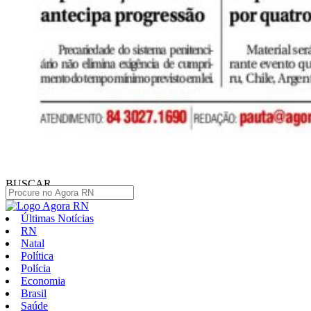
BUSCAR
Últimas Notícias
RN
Natal
Política
Polícia
Economia
Brasil
Saúde