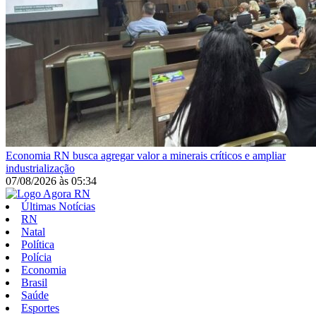
Economia
RN busca agregar valor a minerais críticos e ampliar
industrialização
07/08/2026
às
05:34
Últimas Notícias
RN
Natal
Política
Polícia
Economia
Brasil
Saúde
Esportes