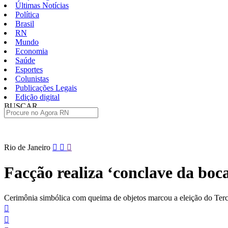
Últimas Notícias
Política
Brasil
RN
Mundo
Economia
Saúde
Esportes
Colunistas
Publicações Legais
Edição digital
BUSCAR
ÚLTIMAS
Pular
Rio de Janeiro
para
o
Facção realiza ‘conclave da boc
conteúdo
Cerimônia simbólica com queima de objetos marcou a eleição do Te