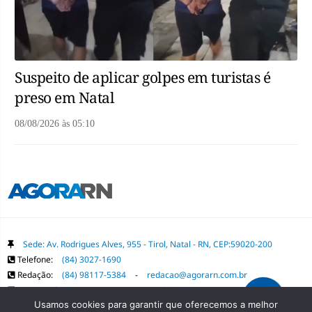
Suspeito de aplicar golpes em turistas é
preso em Natal
08/08/2026
às
05:10
Sede: Av. Rodrigues Alves, 955 - Tirol, Natal - RN, CEP:59020-200
Telefone:
(84) 3027-1690
Redação:
(84) 98117-5384
-
redacao@agorarn.com.br
Comercial:
(84) 98117-1718
-
publica@agorarn.com.br
Usamos cookies para garantir que oferecemos a melhor