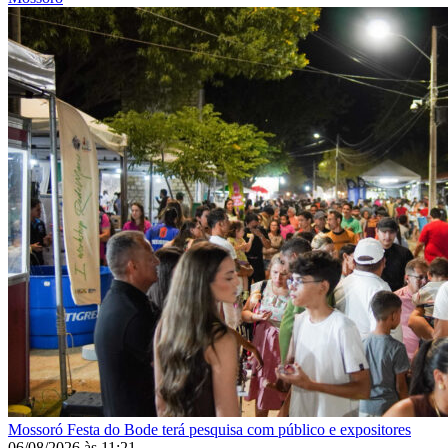
Mossoró
Festa do Bode terá pesquisa com público e expositores
06/08/2026
às
11:21