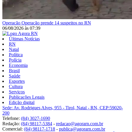
Operação
Operação prende 14 suspeitos no RN
06/08/2026
às
07:39
Últimas Notícias
RN
Natal
Política
Polícia
Economia
Brasil
Saúde
Esportes
Cultura
Serviços
Publicações Legais
Edição digital
Sede: Av. Rodrigues Alves, 955 - Tirol, Natal - RN, CEP:59020-
200
Telefone:
(84) 3027-1690
Redação:
(84) 98117-5384
-
redacao@agorarn.com.br
Comercial:
(84) 98117-1718
-
publica@agorarn.com.br