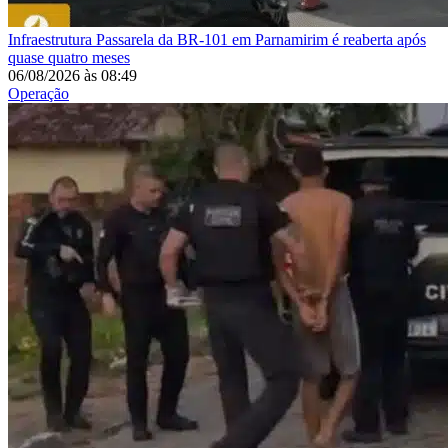
Infraestrutura
Passarela da BR-101 em Parnamirim é reaberta após
quase quatro meses
06/08/2026
às
08:49
Operação