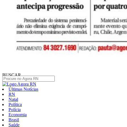
BUSCAR
Últimas Notícias
RN
Natal
Política
Polícia
Economia
Brasil
Saúde