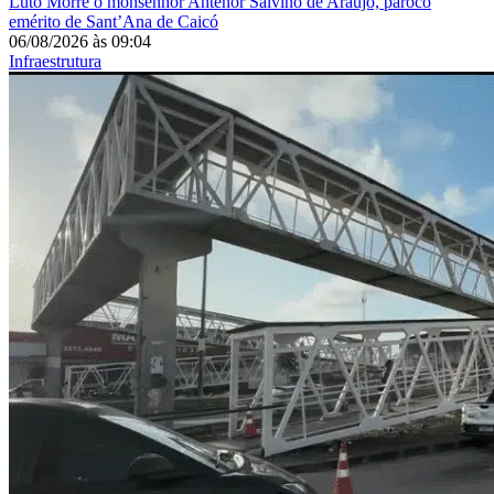
Luto
Morre o monsenhor Antenor Salvino de Araújo, pároco
emérito de Sant’Ana de Caicó
06/08/2026
às
09:04
Infraestrutura