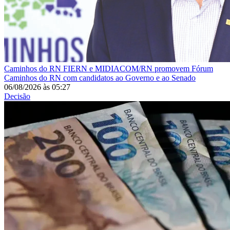
Caminhos do RN
FIERN e MIDIACOM/RN promovem Fórum
Caminhos do RN com candidatos ao Governo e ao Senado
06/08/2026
às
05:27
Decisão