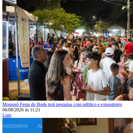
Mossoró
Festa do Bode terá pesquisa com público e expositores
06/08/2026
às
11:21
Luto