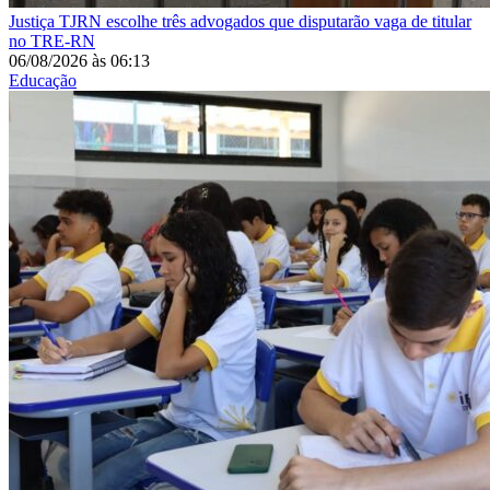
Justiça
TJRN escolhe três advogados que disputarão vaga de titular
no TRE-RN
06/08/2026
às
06:13
Educação