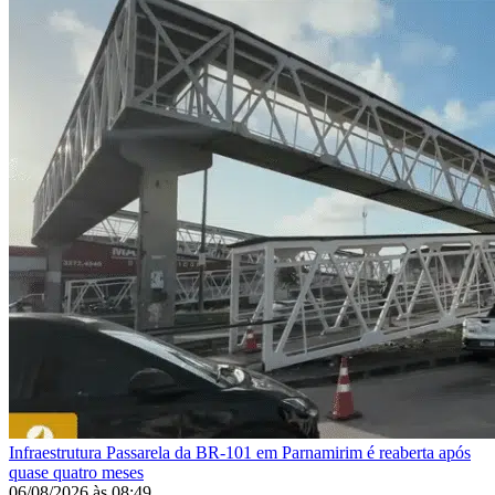
Infraestrutura
Passarela da BR-101 em Parnamirim é reaberta após
quase quatro meses
06/08/2026
às
08:49