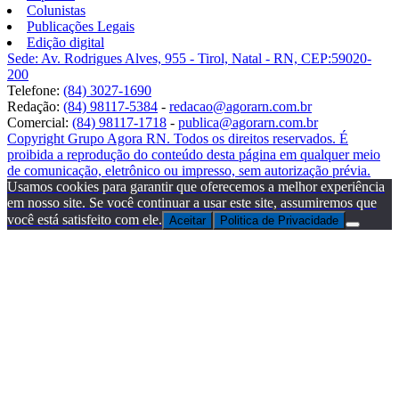
Colunistas
Publicações Legais
Edição digital
Sede: Av. Rodrigues Alves, 955 - Tirol, Natal - RN, CEP:59020-
200
Telefone:
(84) 3027-1690
Redação:
(84) 98117-5384
-
redacao@agorarn.com.br
Comercial:
(84) 98117-1718
-
publica@agorarn.com.br
Copyright Grupo Agora RN. Todos os direitos reservados. É
proibida a reprodução do conteúdo desta página em qualquer meio
de comunicação, eletrônico ou impresso, sem autorização prévia.
Usamos cookies para garantir que oferecemos a melhor experiência
em nosso site. Se você continuar a usar este site, assumiremos que
você está satisfeito com ele.
Aceitar
Politica de Privacidade