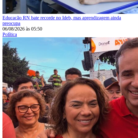
Educação
RN bate recorde no Ideb, mas aprendizagem ainda
preocupa
06/08/2026
às
05:50
Política