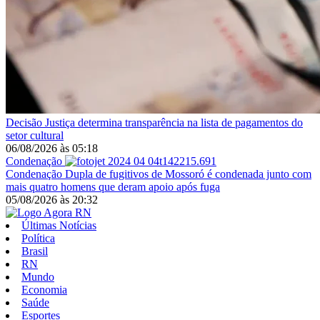
Decisão
Justiça determina transparência na lista de pagamentos do
setor cultural
06/08/2026
às
05:18
Condenação
Condenação
Dupla de fugitivos de Mossoró é condenada junto com
mais quatro homens que deram apoio após fuga
05/08/2026
às
20:32
Últimas Notícias
Política
Brasil
RN
Mundo
Economia
Saúde
Esportes