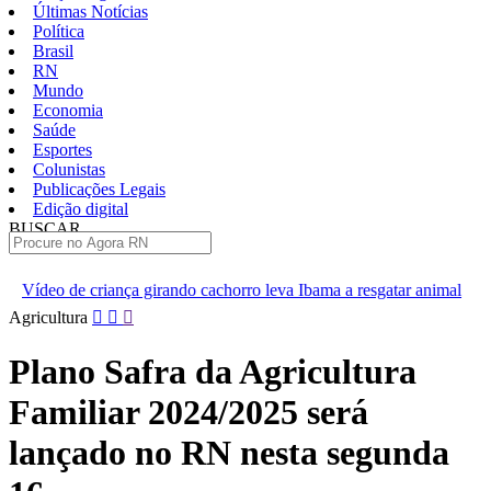
Últimas Notícias
Política
Brasil
RN
Mundo
Economia
Saúde
Esportes
Colunistas
Publicações Legais
Edição digital
BUSCAR
ÚLTIMAS
irando cachorro leva Ibama a resgatar animal
[VÍDEO] Professore
Pular
Agricultura
para
o
Plano Safra da Agricultura
conteúdo
Familiar 2024/2025 será
lançado no RN nesta segunda