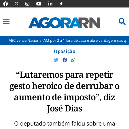
e Nacional-AM por 2 a 1 fora de casa e abre vantagem nas quartas
C
Pular
Oposição
para
o
conteúdo
“Lutaremos para repetir
gesto heroico de derrubar o
aumento de imposto”, diz
José Dias
O deputado também falou sobre uma