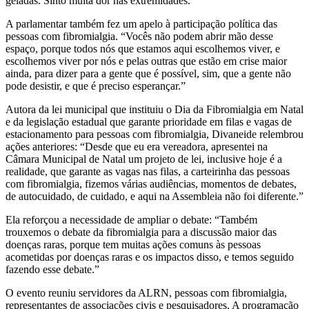
geladas. Sinto muita dor nas extremidades.”
A parlamentar também fez um apelo à participação política das
pessoas com fibromialgia. “Vocês não podem abrir mão desse
espaço, porque todos nós que estamos aqui escolhemos viver, e
escolhemos viver por nós e pelas outras que estão em crise maior
ainda, para dizer para a gente que é possível, sim, que a gente não
pode desistir, e que é preciso esperançar.”
Autora da lei municipal que instituiu o Dia da Fibromialgia em Natal
e da legislação estadual que garante prioridade em filas e vagas de
estacionamento para pessoas com fibromialgia, Divaneide relembrou
ações anteriores: “Desde que eu era vereadora, apresentei na
Câmara Municipal de Natal um projeto de lei, inclusive hoje é a
realidade, que garante as vagas nas filas, a carteirinha das pessoas
com fibromialgia, fizemos várias audiências, momentos de debates,
de autocuidado, de cuidado, e aqui na Assembleia não foi diferente.”
Ela reforçou a necessidade de ampliar o debate: “Também
trouxemos o debate da fibromialgia para a discussão maior das
doenças raras, porque tem muitas ações comuns às pessoas
acometidas por doenças raras e os impactos disso, e temos seguido
fazendo esse debate.”
O evento reuniu servidores da ALRN, pessoas com fibromialgia,
representantes de associações civis e pesquisadores. A programação