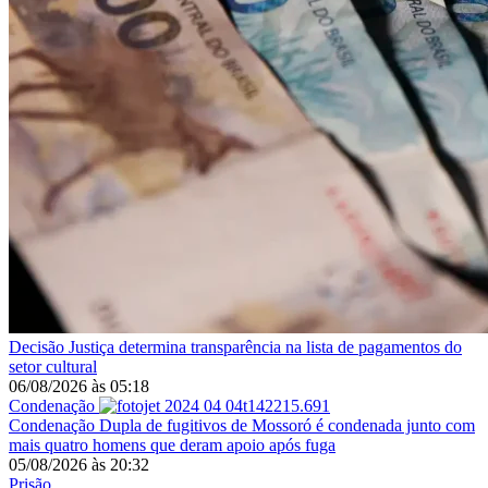
Decisão
Justiça determina transparência na lista de pagamentos do
setor cultural
06/08/2026
às
05:18
Condenação
Condenação
Dupla de fugitivos de Mossoró é condenada junto com
mais quatro homens que deram apoio após fuga
05/08/2026
às
20:32
Prisão