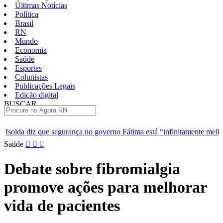
Últimas Notícias
Política
Brasil
RN
Mundo
Economia
Saúde
Esportes
Colunistas
Publicações Legais
Edição digital
BUSCAR
ÚLTIMAS
rança no governo Fátima está “infinitamente melhor”
TJRN escolh
Pular
Saúde
para
o
Debate sobre fibromialgia
conteúdo
promove ações para melhorar
vida de pacientes