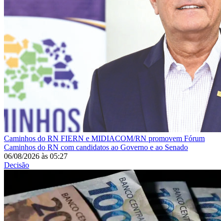
Caminhos do RN
FIERN e MIDIACOM/RN promovem Fórum
Caminhos do RN com candidatos ao Governo e ao Senado
06/08/2026
às
05:27
Decisão