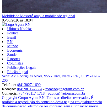
Mobilidade
Mossoró amplia mobilidade regional
05/08/2026
às
18:04
Últimas Notícias
Política
Brasil
RN
Mundo
Economia
Saúde
Esportes
Colunistas
Publicações Legais
Edição digital
Sede: Av. Rodrigues Alves, 955 - Tirol, Natal - RN, CEP:59020-
200
Telefone:
(84) 3027-1690
Redação:
(84) 98117-5384
-
redacao@agorarn.com.br
Comercial:
(84) 98117-1718
-
publica@agorarn.com.br
Copyright Grupo Agora RN. Todos os direitos reservados. É
proibida a reprodução do conteúdo desta página em qualquer meio
de comunicação, eletrônico ou impresso, sem autorização prévia.