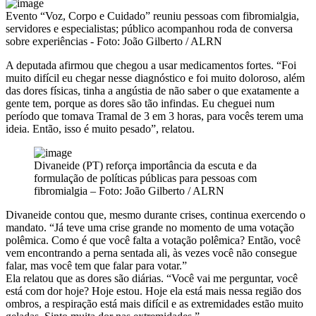
Evento “Voz, Corpo e Cuidado” reuniu pessoas com fibromialgia,
servidores e especialistas; público acompanhou roda de conversa
sobre experiências - Foto: João Gilberto / ALRN
A deputada afirmou que chegou a usar medicamentos fortes. “Foi
muito difícil eu chegar nesse diagnóstico e foi muito doloroso, além
das dores físicas, tinha a angústia de não saber o que exatamente a
gente tem, porque as dores são tão infindas. Eu cheguei num
período que tomava Tramal de 3 em 3 horas, para vocês terem uma
ideia. Então, isso é muito pesado”, relatou.
Divaneide (PT) reforça importância da escuta e da
formulação de políticas públicas para pessoas com
fibromialgia – Foto: João Gilberto / ALRN
Divaneide contou que, mesmo durante crises, continua exercendo o
mandato. “Já teve uma crise grande no momento de uma votação
polêmica. Como é que você falta a votação polêmica? Então, você
vem encontrando a perna sentada ali, às vezes você não consegue
falar, mas você tem que falar para votar.”
Ela relatou que as dores são diárias. “Você vai me perguntar, você
está com dor hoje? Hoje estou. Hoje ela está mais nessa região dos
ombros, a respiração está mais difícil e as extremidades estão muito