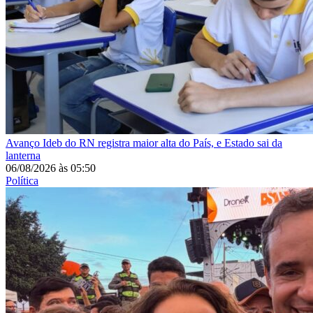
Avanço
Ideb do RN registra maior alta do País, e Estado sai da
lanterna
06/08/2026
às
05:50
Política