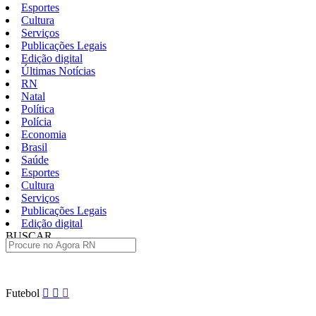
Esportes
Cultura
Serviços
Publicações Legais
Edição digital
Últimas Notícias
RN
Natal
Política
Polícia
Economia
Brasil
Saúde
Esportes
Cultura
Serviços
Publicações Legais
Edição digital
BUSCAR
ÚLTIMAS
Pular
Futebol
para
o