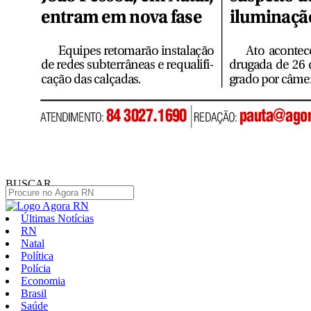
BUSCAR
Últimas Notícias
RN
Natal
Política
Polícia
Economia
Brasil
Saúde