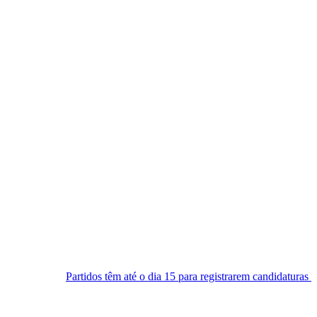
dos têm até o dia 15 para registrarem candidaturas nos tribunais
S