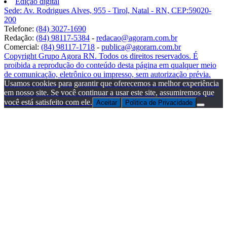
Edição digital
Sede: Av. Rodrigues Alves, 955 - Tirol, Natal - RN, CEP:59020-
200
Telefone:
(84) 3027-1690
Redação:
(84) 98117-5384
-
redacao@agorarn.com.br
Comercial:
(84) 98117-1718
-
publica@agorarn.com.br
Copyright Grupo Agora RN. Todos os direitos reservados. É
proibida a reprodução do conteúdo desta página em qualquer meio
de comunicação, eletrônico ou impresso, sem autorização prévia.
Usamos cookies para garantir que oferecemos a melhor experiência
em nosso site. Se você continuar a usar este site, assumiremos que
você está satisfeito com ele.
Aceitar
Politica de Privacidade