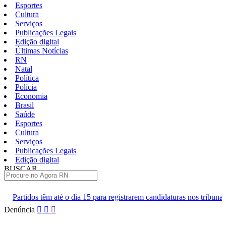
Esportes
Cultura
Serviços
Publicações Legais
Edição digital
Últimas Notícias
RN
Natal
Política
Polícia
Economia
Brasil
Saúde
Esportes
Cultura
Serviços
Publicações Legais
Edição digital
BUSCAR
ÚLTIMAS
ia 15 para registrarem candidaturas nos tribunais
Senai RN abre 2 
Pular
Denúncia
para
o