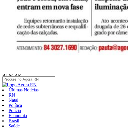
BUSCAR
Últimas Notícias
RN
Natal
Política
Polícia
Economia
Brasil
Saúde