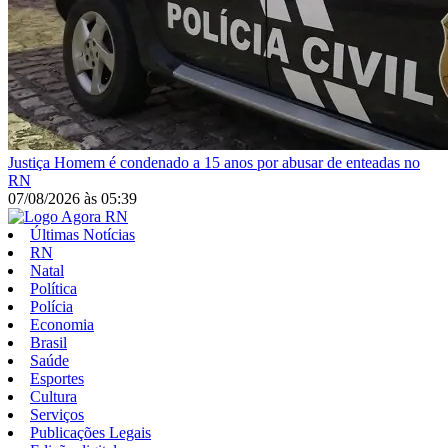
Justiça
Homem é condenado a 15 anos por abusar de enteadas no
RN
07/08/2026
às
05:39
Últimas Notícias
RN
Natal
Política
Polícia
Economia
Brasil
Saúde
Esportes
Cultura
Serviços
Publicações Legais