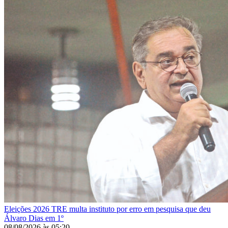
Eleições 2026
TRE multa instituto por erro em pesquisa que deu
Álvaro Dias em 1º
08/08/2026
às
05:20