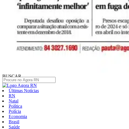
BUSCAR
Últimas Notícias
RN
Natal
Política
Polícia
Economia
Brasil
Saúde