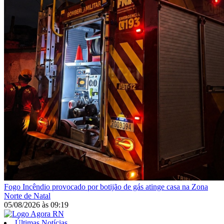
Fogo
Incêndio provocado por botijão de gás atinge casa na Zona
Norte de Natal
05/08/2026
às
09:19
Últimas Notícias