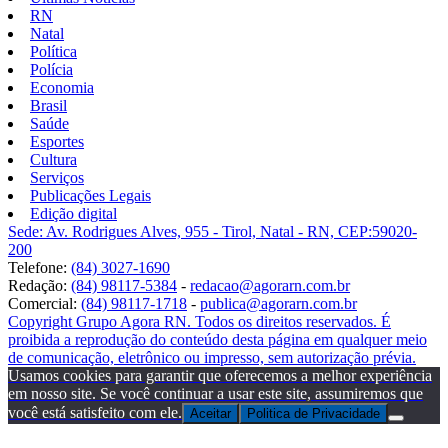
RN
Natal
Política
Polícia
Economia
Brasil
Saúde
Esportes
Cultura
Serviços
Publicações Legais
Edição digital
Sede: Av. Rodrigues Alves, 955 - Tirol, Natal - RN, CEP:59020-
200
Telefone:
(84) 3027-1690
Redação:
(84) 98117-5384
-
redacao@agorarn.com.br
Comercial:
(84) 98117-1718
-
publica@agorarn.com.br
Copyright Grupo Agora RN. Todos os direitos reservados. É
proibida a reprodução do conteúdo desta página em qualquer meio
de comunicação, eletrônico ou impresso, sem autorização prévia.
Usamos cookies para garantir que oferecemos a melhor experiência
em nosso site. Se você continuar a usar este site, assumiremos que
você está satisfeito com ele.
Aceitar
Politica de Privacidade