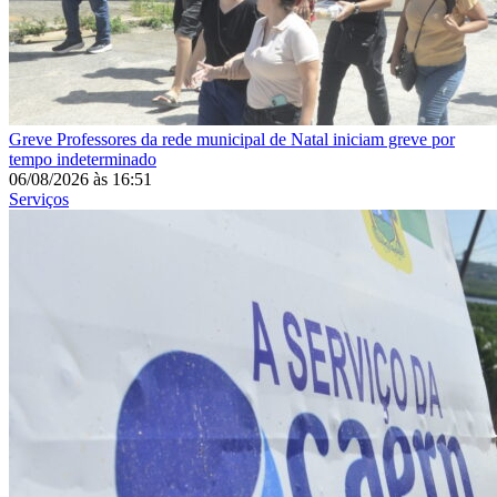
Greve
Professores da rede municipal de Natal iniciam greve por
tempo indeterminado
06/08/2026
às
16:51
Serviços