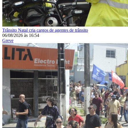
Trânsito
Natal cria cargos de agentes de trânsito
06/08/2026
às
16:54
Greve