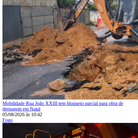
Mobilidade
Rua João XXIII tem bloqueio parcial para obra de
drenagem em Natal
05/08/2026
às
10:42
Fogo