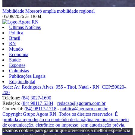
Mobilidade
Mossoró amplia mobilidade regional
05/08/2026
às
18:04
Últimas Notícias
Política
Brasil
RN
Mundo
Economia
Saúde
Esportes
Colunistas
Publicações Legais
Edição digital
Sede: Av. Rodrigues Alves, 955 - Tirol, Natal - RN, CEP:59020-
200
Telefone:
(84) 3027-1690
Redação:
(84) 98117-5384
-
redacao@agorarn.com.br
Comercial:
(84) 98117-1718
-
publica@agorarn.com.br
Copyright Grupo Agora RN. Todos os direitos reservados. É
proibida a reprodução do conteúdo desta página em qualquer meio
de comunicação, eletrônico ou impresso, sem autorização prévia.
Usamos cookies para garantir que oferecemos a melhor experiência