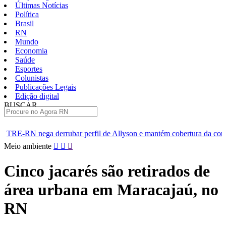
Últimas Notícias
Política
Brasil
RN
Mundo
Economia
Saúde
Esportes
Colunistas
Publicações Legais
Edição digital
BUSCAR
ÚLTIMAS
bar perfil de Allyson e mantém cobertura da convenção
Dupla d
Pular
Meio ambiente
para
o
Cinco jacarés são retirados de
conteúdo
área urbana em Maracajaú, no
RN