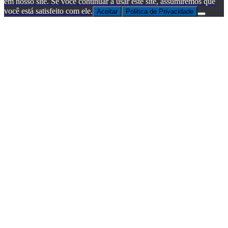
em nosso site. Se você continuar a usar este site, assumiremos que
você está satisfeito com ele.
Aceitar
Politica de Privacidade