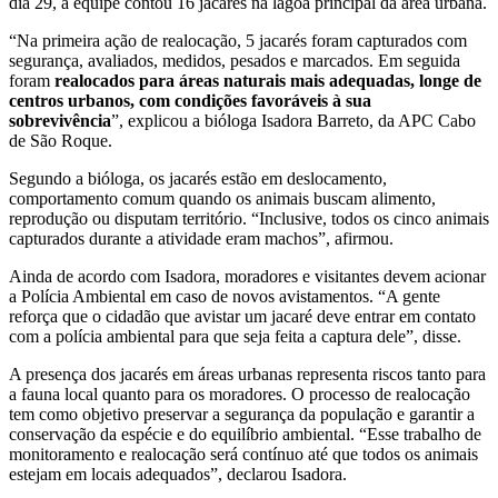
dia 29, a equipe contou 16 jacarés na lagoa principal da área urbana.
“Na primeira ação de realocação, 5 jacarés foram capturados com
segurança, avaliados, medidos, pesados e marcados. Em seguida
foram
realocados para áreas naturais mais adequadas, longe de
centros urbanos, com condições favoráveis à sua
sobrevivência
”, explicou a bióloga Isadora Barreto, da APC Cabo
de São Roque.
Segundo a bióloga, os jacarés estão em deslocamento,
comportamento comum quando os animais buscam alimento,
reprodução ou disputam território. “Inclusive, todos os cinco animais
capturados durante a atividade eram machos”, afirmou.
Ainda de acordo com Isadora, moradores e visitantes devem acionar
a Polícia Ambiental em caso de novos avistamentos. “A gente
reforça que o cidadão que avistar um jacaré deve entrar em contato
com a polícia ambiental para que seja feita a captura dele”, disse.
A presença dos jacarés em áreas urbanas representa riscos tanto para
a fauna local quanto para os moradores. O processo de realocação
tem como objetivo preservar a segurança da população e garantir a
conservação da espécie e do equilíbrio ambiental. “Esse trabalho de
monitoramento e realocação será contínuo até que todos os animais
estejam em locais adequados”, declarou Isadora.