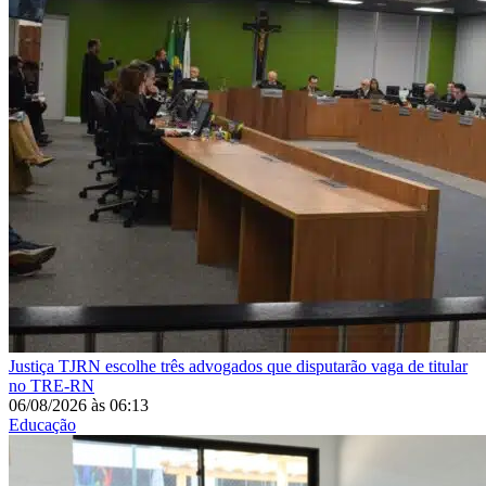
Justiça
TJRN escolhe três advogados que disputarão vaga de titular
no TRE-RN
06/08/2026
às
06:13
Educação