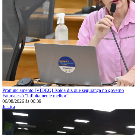
Pronunciamento
[VÍDEO] Isolda diz que segurança no governo
Fátima está “infinitamente melhor”
06/08/2026
às
06:39
Justiça