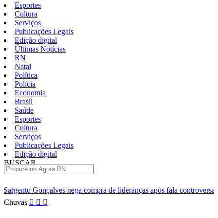
Esportes
Cultura
Serviços
Publicações Legais
Edição digital
Últimas Notícias
RN
Natal
Política
Polícia
Economia
Brasil
Saúde
Esportes
Cultura
Serviços
Publicações Legais
Edição digital
BUSCAR
ÚLTIMAS
a compra de lideranças após fala controversa em entrevista
Câm
Pular
Chuvas
para
o