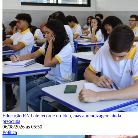
Educação
RN bate recorde no Ideb, mas aprendizagem ainda
preocupa
06/08/2026
às
05:50
Política