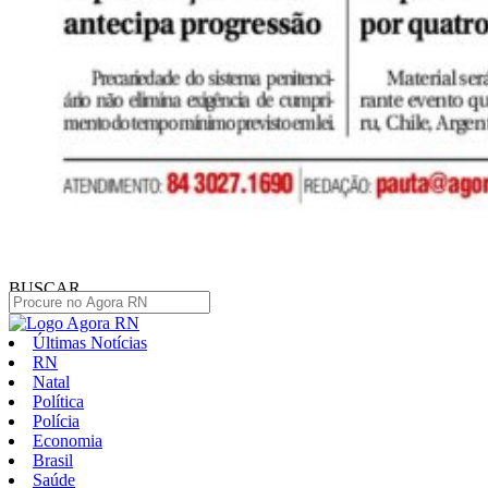
BUSCAR
Últimas Notícias
RN
Natal
Política
Polícia
Economia
Brasil
Saúde