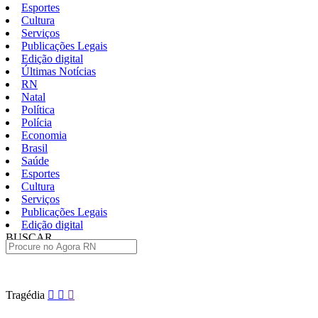
Esportes
Cultura
Serviços
Publicações Legais
Edição digital
Últimas Notícias
RN
Natal
Política
Polícia
Economia
Brasil
Saúde
Esportes
Cultura
Serviços
Publicações Legais
Edição digital
BUSCAR
ÚLTIMAS
Pular
Tragédia
para
o