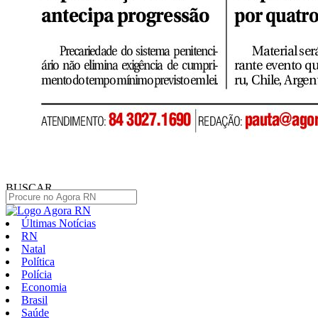
BUSCAR
Últimas Notícias
RN
Natal
Política
Polícia
Economia
Brasil
Saúde