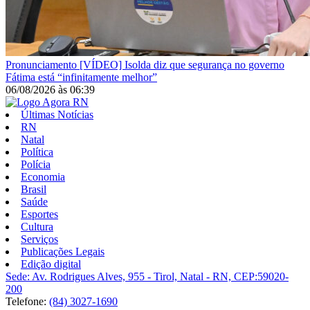
Pronunciamento
[VÍDEO] Isolda diz que segurança no governo
Fátima está “infinitamente melhor”
06/08/2026
às
06:39
Últimas Notícias
RN
Natal
Política
Polícia
Economia
Brasil
Saúde
Esportes
Cultura
Serviços
Publicações Legais
Edição digital
Sede: Av. Rodrigues Alves, 955 - Tirol, Natal - RN, CEP:59020-
200
Telefone:
(84) 3027-1690