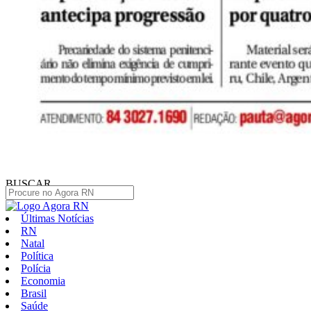
BUSCAR
Últimas Notícias
RN
Natal
Política
Polícia
Economia
Brasil
Saúde