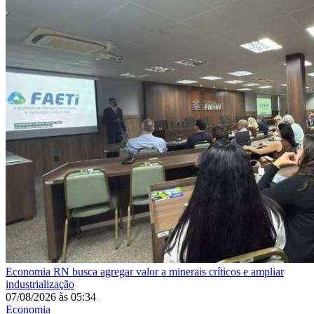
Economia
RN busca agregar valor a minerais críticos e ampliar
industrialização
07/08/2026
às
05:34
Economia