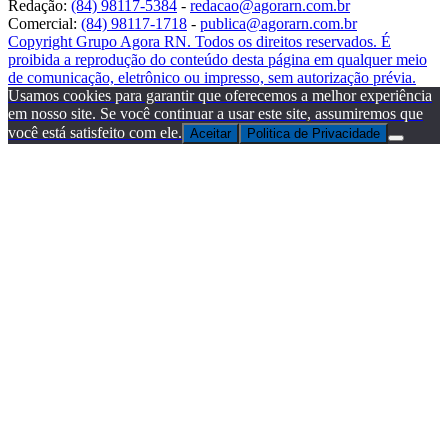
Redação:
(84) 98117-5384
-
redacao@agorarn.com.br
Comercial:
(84) 98117-1718
-
publica@agorarn.com.br
Copyright Grupo Agora RN. Todos os direitos reservados. É
proibida a reprodução do conteúdo desta página em qualquer meio
de comunicação, eletrônico ou impresso, sem autorização prévia.
Usamos cookies para garantir que oferecemos a melhor experiência
em nosso site. Se você continuar a usar este site, assumiremos que
você está satisfeito com ele.
Aceitar
Politica de Privacidade