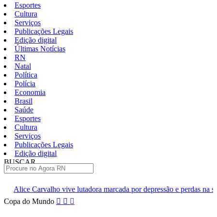
Esportes
Cultura
Serviços
Publicações Legais
Edição digital
Últimas Notícias
RN
Natal
Política
Polícia
Economia
Brasil
Saúde
Esportes
Cultura
Serviços
Publicações Legais
Edição digital
BUSCAR
ÚLTIMAS
ve lutadora marcada por depressão e perdas na série ‘Fúria’
ABC 
Pular
Copa do Mundo
para
o