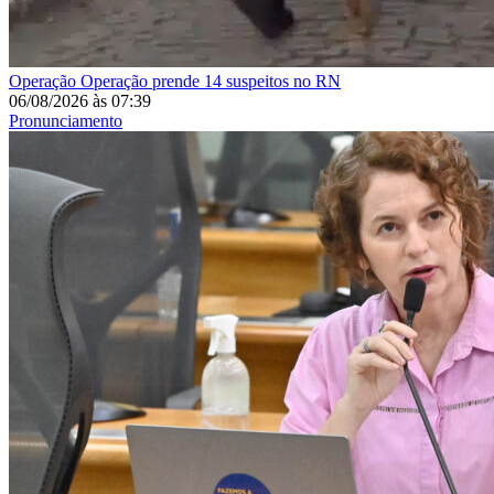
Operação
Operação prende 14 suspeitos no RN
06/08/2026
às
07:39
Pronunciamento