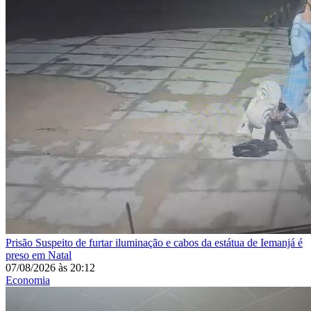
Prisão
Suspeito de furtar iluminação e cabos da estátua de Iemanjá é
preso em Natal
07/08/2026
às
20:12
Economia