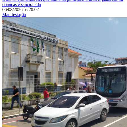
crianças é sancionada
06/08/2026
às
20:02
Manifestação