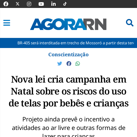
R-405 será interditada em trecho de Mossoró a partir desta terça-feira
Pular
Conscientização
para
o
conteúdo
Nova lei cria campanha em
Natal sobre os riscos do uso
de telas por bebês e crianças
Projeto ainda prevê o incentivo a
atividades ao ar livre e outras formas de
lazer para crianças