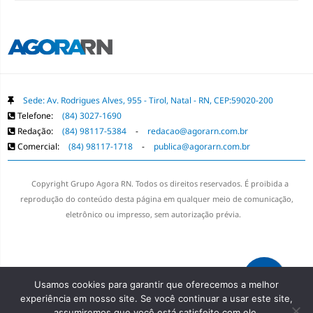
Sede: Av. Rodrigues Alves, 955 - Tirol, Natal - RN, CEP:59020-200
Telefone:
(84) 3027-1690
Redação:
(84) 98117-5384
-
redacao@agorarn.com.br
Comercial:
(84) 98117-1718
-
publica@agorarn.com.br
Copyright Grupo Agora RN. Todos os direitos reservados. É proibida a
reprodução do conteúdo desta página em qualquer meio de comunicação,
eletrônico ou impresso, sem autorização prévia.
Usamos cookies para garantir que oferecemos a melhor
experiência em nosso site. Se você continuar a usar este site,
assumiremos que você está satisfeito com ele.