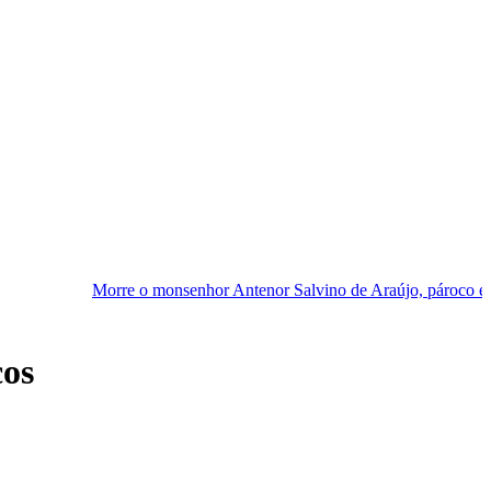
re o monsenhor Antenor Salvino de Araújo, pároco emérito de Sant’A
cos