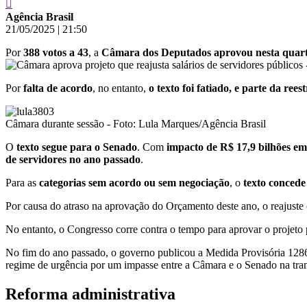
Agência Brasil
21/05/2025
|
21:50
Por
388 votos a 43
, a
Câmara dos Deputados aprovou nesta quarta-fe
Por
falta de acordo
, no entanto,
o texto foi fatiado, e parte da re
Câmara durante sessão - Foto: Lula Marques/Agência Brasil
O
texto segue para o Senado
. Com
impacto de R$ 17,9 bilhões em
de servidores no ano passado
.
Para as
categorias sem acordo ou sem negociação
, o
texto conced
Por causa do atraso na aprovação do Orçamento deste ano, o reajuste 
No entanto, o Congresso corre contra o tempo para aprovar o projeto
No fim do ano passado, o governo publicou a Medida Provisória 1286/24
regime de urgência por um impasse entre a Câmara e o Senado na tra
Reforma administrativa