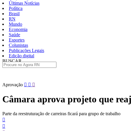
Últimas Notícias
Política
Brasil
RN
Mundo
Economia
Saúde
Esportes
Colunistas
Publicações Legais
Edição digital
BUSCAR
ÚLTIMAS
Pular
Aprovação
para
o
Câmara aprova projeto que reaju
conteúdo
Parte da reestruturação de carreiras ficará para grupo de trabalho