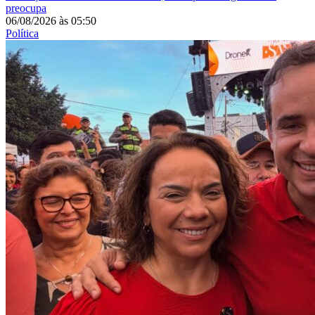
preocupa
06/08/2026
às
05:50
Política