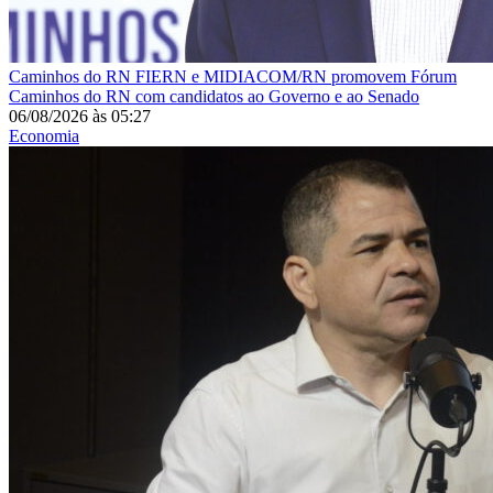
Caminhos do RN
FIERN e MIDIACOM/RN promovem Fórum
Caminhos do RN com candidatos ao Governo e ao Senado
06/08/2026
às
05:27
Economia