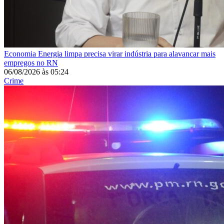
Economia
Energia limpa precisa virar indústria para alavancar mais
empregos no RN
06/08/2026
às
05:24
Crime