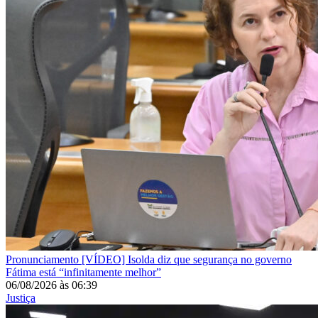
Pronunciamento
[VÍDEO] Isolda diz que segurança no governo
Fátima está “infinitamente melhor”
06/08/2026
às
06:39
Justiça