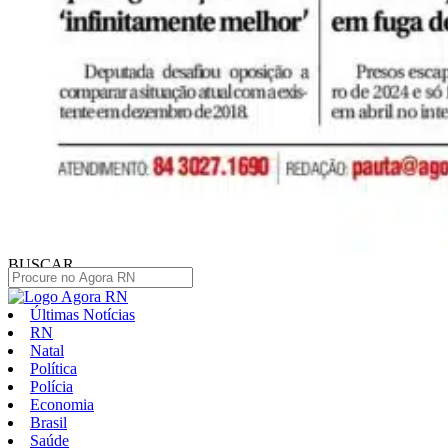
BUSCAR
Últimas Notícias
RN
Natal
Política
Polícia
Economia
Brasil
Saúde