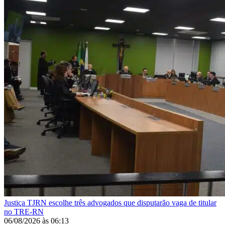
Justiça
TJRN escolhe três advogados que disputarão vaga de titular
no TRE-RN
06/08/2026
às
06:13