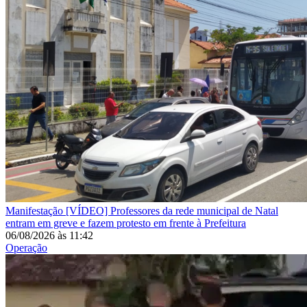
Manifestação
[VÍDEO] Professores da rede municipal de Natal
entram em greve e fazem protesto em frente à Prefeitura
06/08/2026
às
11:42
Operação