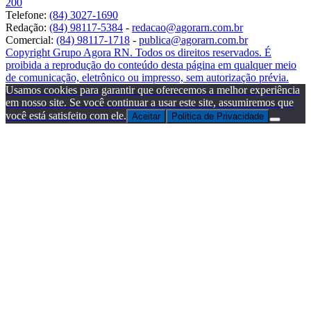
200
Telefone:
(84) 3027-1690
Redação:
(84) 98117-5384
-
redacao@agorarn.com.br
Comercial:
(84) 98117-1718
-
publica@agorarn.com.br
Copyright Grupo Agora RN. Todos os direitos reservados. É
proibida a reprodução do conteúdo desta página em qualquer meio
de comunicação, eletrônico ou impresso, sem autorização prévia.
Usamos cookies para garantir que oferecemos a melhor experiência
em nosso site. Se você continuar a usar este site, assumiremos que
você está satisfeito com ele.
Aceitar
Politica de Privacidade