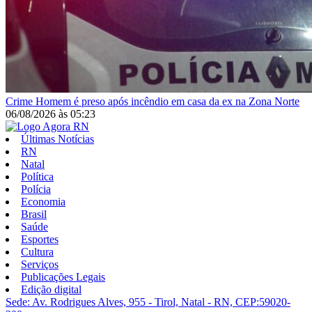
Crime
Homem é preso após incêndio em casa da ex na Zona Norte
06/08/2026
às
05:23
Últimas Notícias
RN
Natal
Política
Polícia
Economia
Brasil
Saúde
Esportes
Cultura
Serviços
Publicações Legais
Edição digital
Sede: Av. Rodrigues Alves, 955 - Tirol, Natal - RN, CEP:59020-