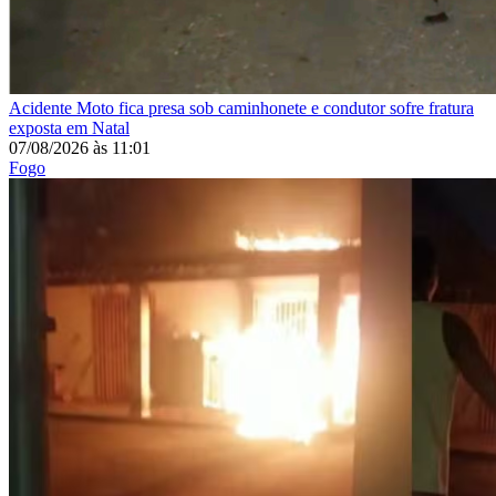
Acidente
Moto fica presa sob caminhonete e condutor sofre fratura
exposta em Natal
07/08/2026
às
11:01
Fogo