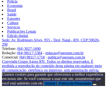
Polícia
Economia
Brasil
Saúde
Esportes
Cultura
Serviços
Publicações Legais
Edição digital
Sede: Av. Rodrigues Alves, 955 - Tirol, Natal - RN, CEP:59020-
200
Telefone:
(84) 3027-1690
Redação:
(84) 98117-5384
-
redacao@agorarn.com.br
Comercial:
(84) 98117-1718
-
publica@agorarn.com.br
Copyright Grupo Agora RN. Todos os direitos reservados. É
proibida a reprodução do conteúdo desta página em qualquer meio
de comunicação, eletrônico ou impresso, sem autorização prévia.
Usamos cookies para garantir que oferecemos a melhor experiência
em nosso site. Se você continuar a usar este site, assumiremos que
você está satisfeito com ele.
Aceitar
Politica de Privacidade