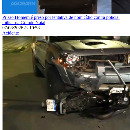
Prisão
Homem é preso por tentativa de homicídio contra policial
militar na Grande Natal
07/08/2026
às
19:58
Acidente