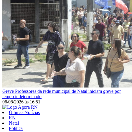
Greve
Professores da rede municipal de Natal iniciam greve por
tempo indeterminado
06/08/2026
às
16:51
Últimas Notícias
RN
Natal
Política