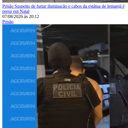
Prisão
Suspeito de furtar iluminação e cabos da estátua de Iemanjá é
preso em Natal
07/08/2026
às
20:12
Prisão