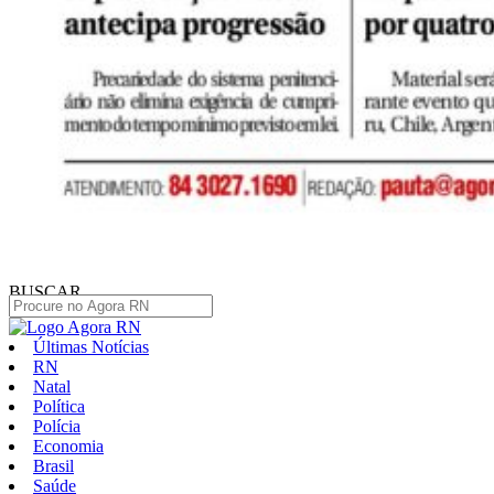
BUSCAR
Últimas Notícias
RN
Natal
Política
Polícia
Economia
Brasil
Saúde