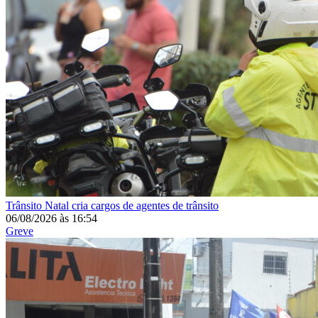
Trânsito
Natal cria cargos de agentes de trânsito
06/08/2026
às
16:54
Greve