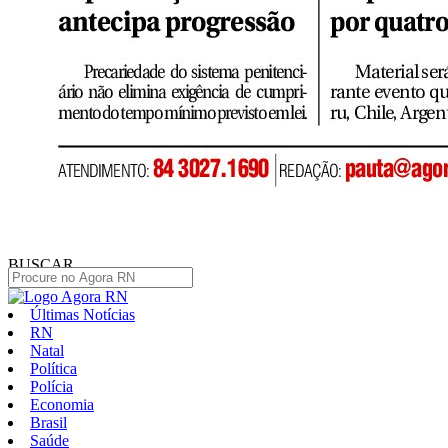
BUSCAR
Últimas Notícias
RN
Natal
Política
Polícia
Economia
Brasil
Saúde