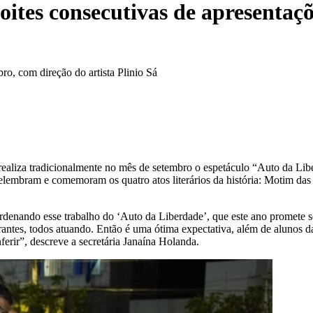
noites consecutivas de apresenta
ro, com direção do artista Plinio Sá
realiza tradicionalmente no mês de setembro o espetáculo “Auto da Libe
 relembram e comemoram os quatro atos literários da história: Motim da
ordenando esse trabalho do ‘Auto da Liberdade’, que este ano promete s
adeirantes, todos atuando. Então é uma ótima expectativa, além de alunos
ferir”, descreve a secretária Janaína Holanda.