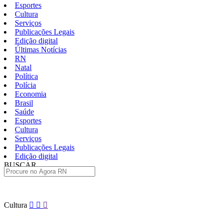
Esportes
Cultura
Serviços
Publicações Legais
Edição digital
Últimas Notícias
RN
Natal
Política
Polícia
Economia
Brasil
Saúde
Esportes
Cultura
Serviços
Publicações Legais
Edição digital
BUSCAR
ÚLTIMAS
Pular
Cultura
para
o