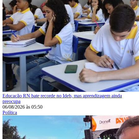
Educação
RN bate recorde no Ideb, mas aprendizagem ainda
preocupa
06/08/2026
às
05:50
Política