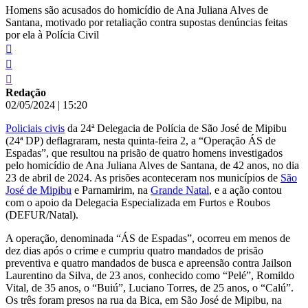
Homens são acusados do homicídio de Ana Juliana Alves de
Santana, motivado por retaliação contra supostas denúncias feitas
por ela à Polícia Civil
Redação
02/05/2024
|
15:20
Policiais civis
da 24ª Delegacia de Polícia de São José de Mipibu
(24ª DP) deflagraram, nesta quinta-feira 2, a “Operação ÁS de
Espadas”, que resultou na prisão de quatro homens investigados
pelo homicídio de Ana Juliana Alves de Santana, de 42 anos, no dia
23 de abril de 2024. As prisões aconteceram nos municípios de
São
José de Mipibu
e Parnamirim, na
Grande Natal
, e a ação contou
com o apoio da Delegacia Especializada em Furtos e Roubos
(DEFUR/Natal).
A operação, denominada “ÁS de Espadas”, ocorreu em menos de
dez dias após o crime e cumpriu quatro mandados de prisão
preventiva e quatro mandados de busca e apreensão contra Jailson
Laurentino da Silva, de 23 anos, conhecido como “Pelé”, Romildo
Vital, de 35 anos, o “Buiú”, Luciano Torres, de 25 anos, o “Calú”.
Os três foram presos na rua da Bica, em São José de Mipibu, na