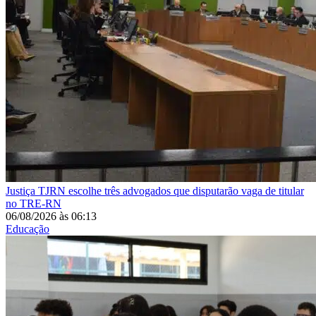
Justiça
TJRN escolhe três advogados que disputarão vaga de titular
no TRE-RN
06/08/2026
às
06:13
Educação