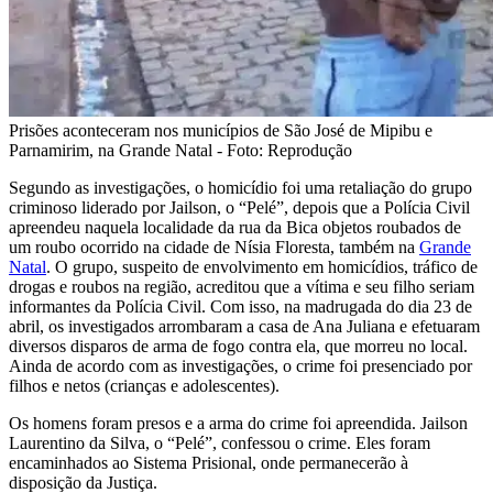
Prisões aconteceram nos municípios de São José de Mipibu e
Parnamirim, na Grande Natal - Foto: Reprodução
Segundo as investigações, o homicídio foi uma retaliação do grupo
criminoso liderado por Jailson, o “Pelé”, depois que a Polícia Civil
apreendeu naquela localidade da rua da Bica objetos roubados de
um roubo ocorrido na cidade de Nísia Floresta, também na
Grande
Natal
. O grupo, suspeito de envolvimento em homicídios, tráfico de
drogas e roubos na região, acreditou que a vítima e seu filho seriam
informantes da Polícia Civil. Com isso, na madrugada do dia 23 de
abril, os investigados arrombaram a casa de Ana Juliana e efetuaram
diversos disparos de arma de fogo contra ela, que morreu no local.
Ainda de acordo com as investigações, o crime foi presenciado por
filhos e netos (crianças e adolescentes).
Os homens foram presos e a arma do crime foi apreendida. Jailson
Laurentino da Silva, o “Pelé”, confessou o crime. Eles foram
encaminhados ao Sistema Prisional, onde permanecerão à
disposição da Justiça.