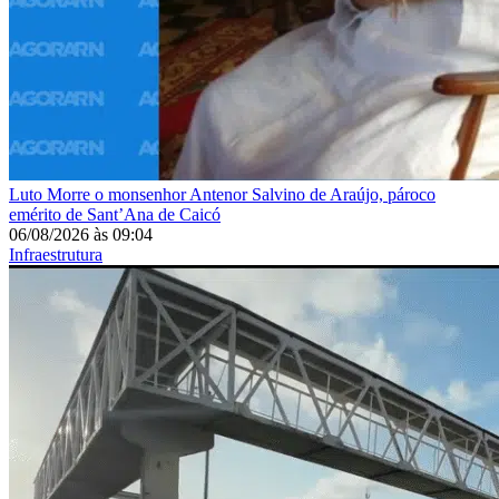
Luto
Morre o monsenhor Antenor Salvino de Araújo, pároco
emérito de Sant’Ana de Caicó
06/08/2026
às
09:04
Infraestrutura