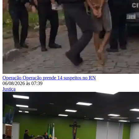
Operação
Operação prende 14 suspeitos no RN
06/08/2026
às
07:39
Justiça