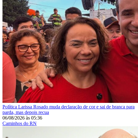
Política
Larissa Rosado muda declaração de cor e sai de branca para
parda, mas depois recua
06/08/2026
às
05:36
Caminhos do RN