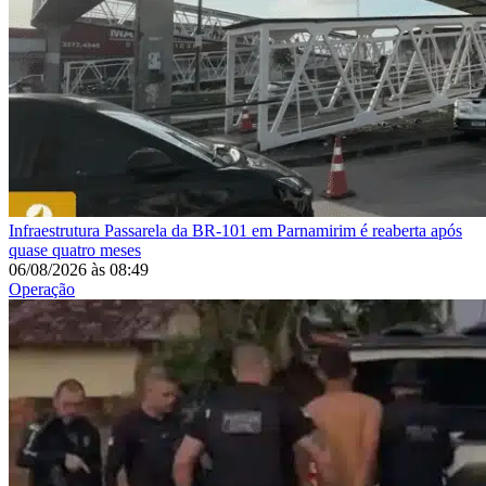
Infraestrutura
Passarela da BR-101 em Parnamirim é reaberta após
quase quatro meses
06/08/2026
às
08:49
Operação