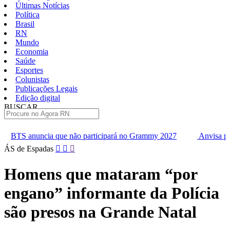
Últimas Notícias
Política
Brasil
RN
Mundo
Economia
Saúde
Esportes
Colunistas
Publicações Legais
Edição digital
BUSCAR
ÚLTIMAS
 que não participará no Grammy 2027
Anvisa pode aprovar mais
Pular
ÁS de Espadas
para
o
Homens que mataram “por
conteúdo
engano” informante da Polícia
são presos na Grande Natal