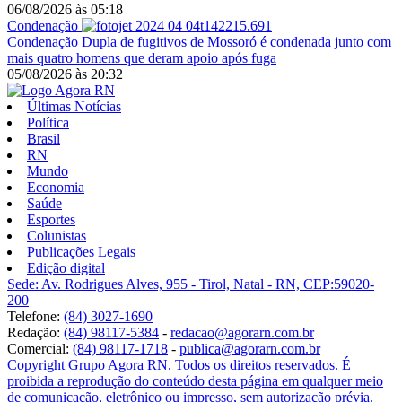
06/08/2026
às
05:18
Condenação
Condenação
Dupla de fugitivos de Mossoró é condenada junto com
mais quatro homens que deram apoio após fuga
05/08/2026
às
20:32
Últimas Notícias
Política
Brasil
RN
Mundo
Economia
Saúde
Esportes
Colunistas
Publicações Legais
Edição digital
Sede: Av. Rodrigues Alves, 955 - Tirol, Natal - RN, CEP:59020-
200
Telefone:
(84) 3027-1690
Redação:
(84) 98117-5384
-
redacao@agorarn.com.br
Comercial:
(84) 98117-1718
-
publica@agorarn.com.br
Copyright Grupo Agora RN. Todos os direitos reservados. É
proibida a reprodução do conteúdo desta página em qualquer meio
de comunicação, eletrônico ou impresso, sem autorização prévia.