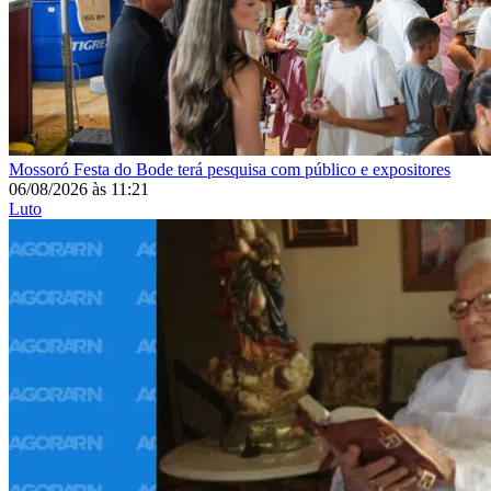
Mossoró
Festa do Bode terá pesquisa com público e expositores
06/08/2026
às
11:21
Luto