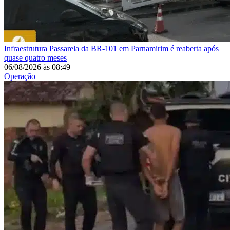
Infraestrutura
Passarela da BR-101 em Parnamirim é reaberta após
quase quatro meses
06/08/2026
às
08:49
Operação