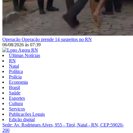
Operação
Operação prende 14 suspeitos no RN
06/08/2026
às
07:39
Últimas Notícias
RN
Natal
Política
Polícia
Economia
Brasil
Saúde
Esportes
Cultura
Serviços
Publicações Legais
Edição digital
Sede: Av. Rodrigues Alves, 955 - Tirol, Natal - RN, CEP:59020-
200