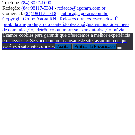
Telefone:
(84) 3027-1690
Redação:
(84) 98117-5384
-
redacao@agorarn.com.br
Comercial:
(84) 98117-1718
-
publica@agorarn.com.br
Copyright Grupo Agora RN. Todos os direitos reservados. É
proibida a reprodução do conteúdo desta página em qualquer meio
de comunicação, eletrônico ou impresso, sem autorização prévia.
Usamos cookies para garantir que oferecemos a melhor experiência
em nosso site. Se você continuar a usar este site, assumiremos que
você está satisfeito com ele.
Aceitar
Politica de Privacidade