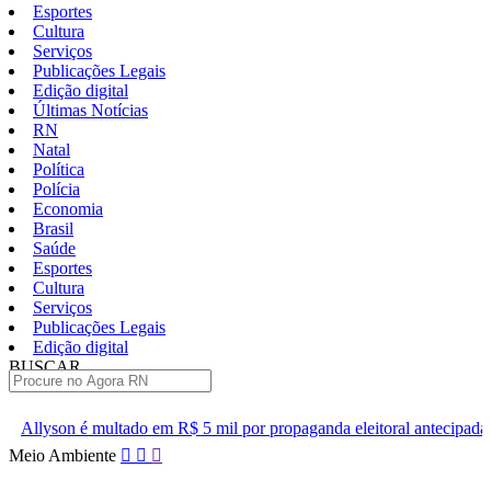
Esportes
Cultura
Serviços
Publicações Legais
Edição digital
Últimas Notícias
RN
Natal
Política
Polícia
Economia
Brasil
Saúde
Esportes
Cultura
Serviços
Publicações Legais
Edição digital
BUSCAR
ÚLTIMAS
 em R$ 5 mil por propaganda eleitoral antecipada
Policiais desc
Pular
Meio Ambiente
para
o