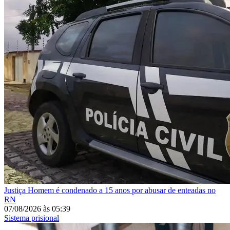
Justiça
Homem é condenado a 15 anos por abusar de enteadas no
RN
07/08/2026
às
05:39
Sistema prisional