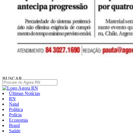
BUSCAR
Últimas Notícias
RN
Natal
Política
Polícia
Economia
Brasil
Saúde