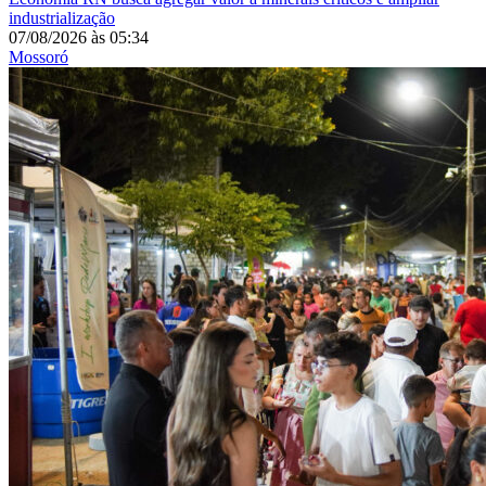
industrialização
07/08/2026
às
05:34
Mossoró