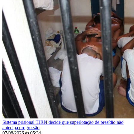
Sistema prisional
TJRN decide que superlotação de presídio não
antecipa progressão
07/08/2026
às
05:34