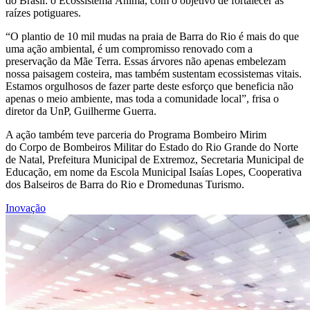
do Brasil: o Ecossistema Ânima, com o objetivo de fortalecer as
raízes potiguares.
“O plantio de 10 mil mudas na praia de Barra do Rio é mais do que
uma ação ambiental, é um compromisso renovado com a
preservação da Mãe Terra. Essas árvores não apenas embelezam
nossa paisagem costeira, mas também sustentam ecossistemas vitais.
Estamos orgulhosos de fazer parte deste esforço que beneficia não
apenas o meio ambiente, mas toda a comunidade local”, frisa o
diretor da UnP, Guilherme Guerra.
A ação também teve parceria do Programa Bombeiro Mirim
do Corpo de Bombeiros Militar do Estado do Rio Grande do Norte
de Natal, Prefeitura Municipal de Extremoz, Secretaria Municipal de
Educação, em nome da Escola Municipal Isaías Lopes, Cooperativa
dos Balseiros de Barra do Rio e Dromedunas Turismo.
Inovação