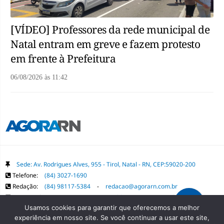
[VÍDEO] Professores da rede municipal de
Natal entram em greve e fazem protesto
em frente à Prefeitura
06/08/2026
às
11:42
Sede: Av. Rodrigues Alves, 955 - Tirol, Natal - RN, CEP:59020-200
Telefone:
(84) 3027-1690
Redação:
(84) 98117-5384
-
redacao@agorarn.com.br
Comercial:
(84) 98117-1718
-
publica@agorarn.com.br
Usamos cookies para garantir que oferecemos a melhor
experiência em nosso site. Se você continuar a usar este site,
Copyright Grupo Agora RN. Todos os direitos reservados. É proibida a