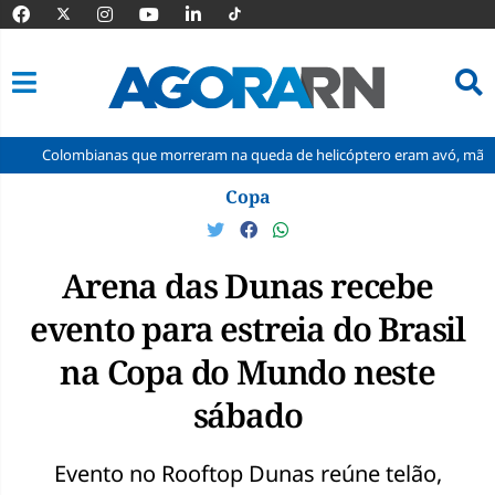
bianas que morreram na queda de helicóptero eram avó, mãe e filha
Pular
Copa
para
o
conteúdo
Arena das Dunas recebe
evento para estreia do Brasil
na Copa do Mundo neste
sábado
Evento no Rooftop Dunas reúne telão,