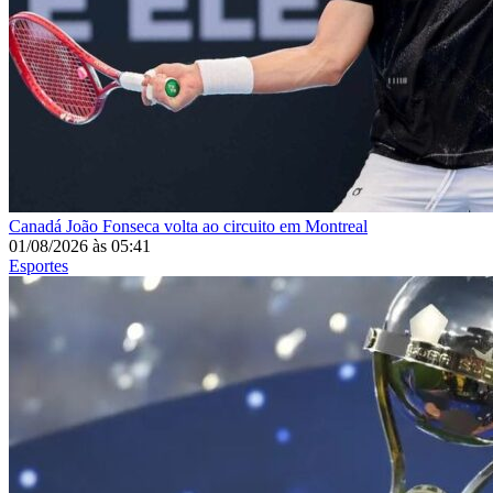
Canadá
João Fonseca volta ao circuito em Montreal
01/08/2026
às
05:41
Esportes