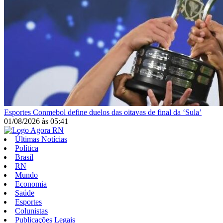
Esportes
Conmebol define duelos das oitavas de final da ‘Sula’
01/08/2026
às
05:41
Últimas Notícias
Política
Brasil
RN
Mundo
Economia
Saúde
Esportes
Colunistas
Publicações Legais