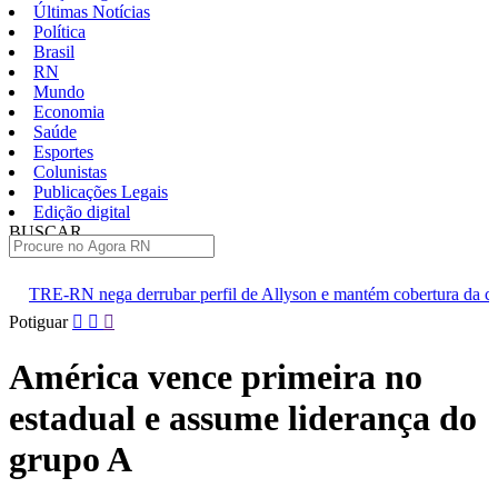
Últimas Notícias
Política
Brasil
RN
Mundo
Economia
Saúde
Esportes
Colunistas
Publicações Legais
Edição digital
BUSCAR
ÚLTIMAS
rubar perfil de Allyson e mantém cobertura da convenção
Dupl
Pular
Potiguar
para
o
América vence primeira no
conteúdo
estadual e assume liderança do
grupo A