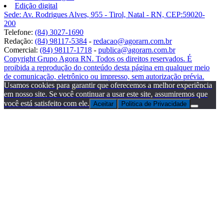
Edição digital
Sede: Av. Rodrigues Alves, 955 - Tirol, Natal - RN, CEP:59020-
200
Telefone:
(84) 3027-1690
Redação:
(84) 98117-5384
-
redacao@agorarn.com.br
Comercial:
(84) 98117-1718
-
publica@agorarn.com.br
Copyright Grupo Agora RN. Todos os direitos reservados. É
proibida a reprodução do conteúdo desta página em qualquer meio
de comunicação, eletrônico ou impresso, sem autorização prévia.
Usamos cookies para garantir que oferecemos a melhor experiência
em nosso site. Se você continuar a usar este site, assumiremos que
você está satisfeito com ele.
Aceitar
Politica de Privacidade