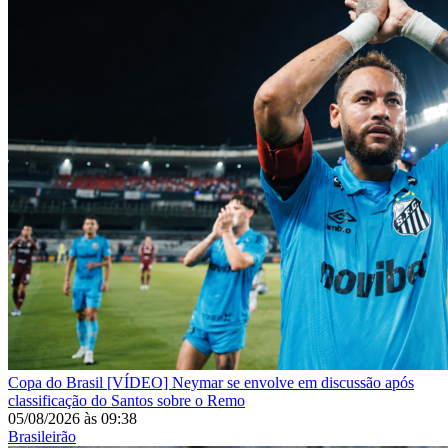
Copa do Brasil
[VÍDEO] Neymar se envolve em discussão após
classificação do Santos sobre o Remo
05/08/2026
às
09:38
Brasileirão