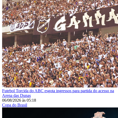
Futebol
Torcida do ABC esgota ingressos para partida do acesso na
Arena das Dunas
06/08/2026
às
05:18
Copa do Brasil