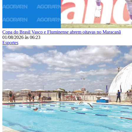
Copa do Brasil
Vasco e Fluminense abrem oitavas no Maracanã
01/08/2026
às
06:23
Esportes