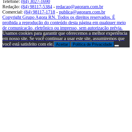
Telefone:
(84) 3027-1690
Redação:
(84) 98117-5384
-
redacao@agorarn.com.br
Comercial:
(84) 98117-1718
-
publica@agorarn.com.br
Copyright Grupo Agora RN. Todos os direitos reservados. É
proibida a reprodução do conteúdo desta página em qualquer meio
de comunicação, eletrônico ou impresso, sem autorização prévia.
Usamos cookies para garantir que oferecemos a melhor experiência
em nosso site. Se você continuar a usar este site, assumiremos que
você está satisfeito com ele.
Aceitar
Politica de Privacidade