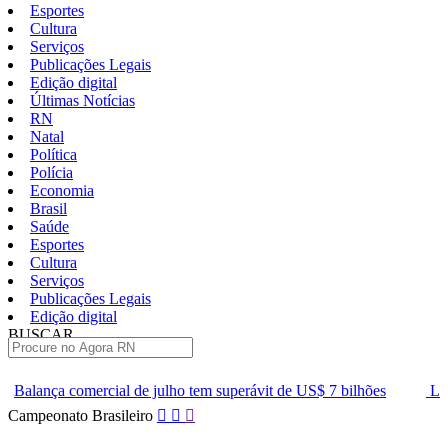
Esportes
Cultura
Serviços
Publicações Legais
Edição digital
Últimas Notícias
RN
Natal
Política
Polícia
Economia
Brasil
Saúde
Esportes
Cultura
Serviços
Publicações Legais
Edição digital
BUSCAR
ÚLTIMAS
e julho tem superávit de US$ 7 bilhões
Lei que aumenta punição a
Pular
Campeonato Brasileiro
para
o