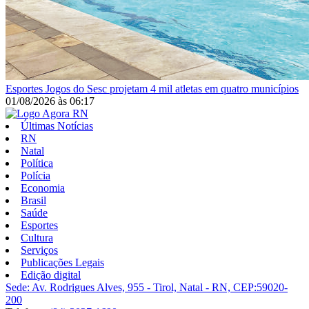
Esportes
Jogos do Sesc projetam 4 mil atletas em quatro municípios
01/08/2026
às
06:17
Últimas Notícias
RN
Natal
Política
Polícia
Economia
Brasil
Saúde
Esportes
Cultura
Serviços
Publicações Legais
Edição digital
Sede: Av. Rodrigues Alves, 955 - Tirol, Natal - RN, CEP:59020-
200