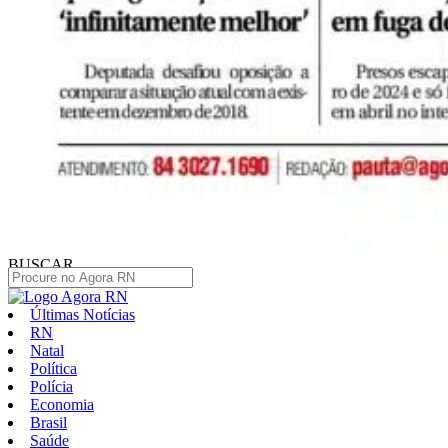
BUSCAR
Últimas Notícias
RN
Natal
Política
Polícia
Economia
Brasil
Saúde