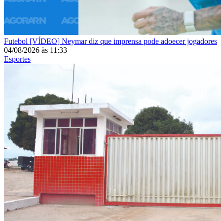
Futebol
[VÍDEO] Neymar diz que imprensa pode adoecer jogadores
04/08/2026
às
11:33
Esportes