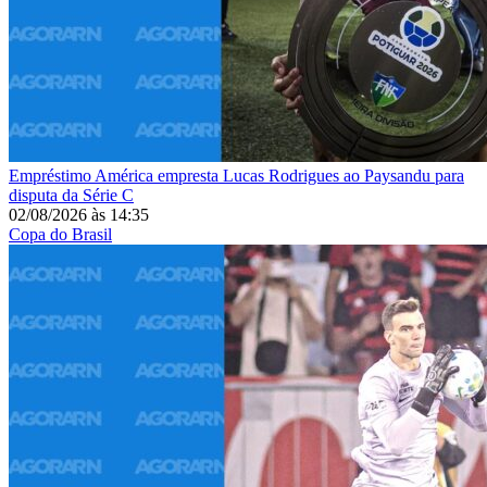
Empréstimo
América empresta Lucas Rodrigues ao Paysandu para
disputa da Série C
02/08/2026
às
14:35
Copa do Brasil