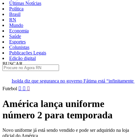
Últimas Notícias
Política
Brasil
RN
Mundo
Economia
Saúde
Esportes
Colunistas
Publicações Legais
Edição digital
BUSCAR
ÚLTIMAS
que segurança no governo Fátima está “infinitamente melhor”
TJR
Pular
Futebol
para
o
América lança uniforme
conteúdo
número 2 para temporada
Novo uniforme já está sendo vendido e pode ser adquirido na loja
oficial do América