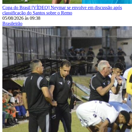
Copa do Brasil
[VÍDEO] Neymar se envolve em discussão após
classificação do Santos sobre o Remo
05/08/2026
às
09:38
Brasileirão