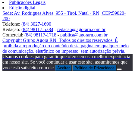
Publicações Legais
Edição digital
Sede: Av. Rodrigues Alves, 955 - Tirol, Natal - RN, CEP:59020-
200
Telefone:
(84) 3027-1690
Redação:
(84) 98117-5384
-
redacao@agorarn.com.br
Comercial:
(84) 98117-1718
-
publica@agorarn.com.br
Copyright Grupo Agora RN. Todos os direitos reservados. É
proibida a reprodução do conteúdo desta página em qualquer meio
de comunicação, eletrônico ou impresso, sem autorização prévia.
Usamos cookies para garantir que oferecemos a melhor experiência
em nosso site. Se você continuar a usar este site, assumiremos que
você está satisfeito com ele.
Aceitar
Politica de Privacidade