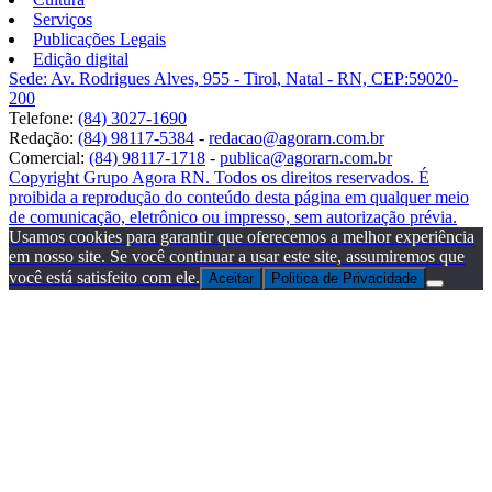
Serviços
Publicações Legais
Edição digital
Sede: Av. Rodrigues Alves, 955 - Tirol, Natal - RN, CEP:59020-
200
Telefone:
(84) 3027-1690
Redação:
(84) 98117-5384
-
redacao@agorarn.com.br
Comercial:
(84) 98117-1718
-
publica@agorarn.com.br
Copyright Grupo Agora RN. Todos os direitos reservados. É
proibida a reprodução do conteúdo desta página em qualquer meio
de comunicação, eletrônico ou impresso, sem autorização prévia.
Usamos cookies para garantir que oferecemos a melhor experiência
em nosso site. Se você continuar a usar este site, assumiremos que
você está satisfeito com ele.
Aceitar
Politica de Privacidade