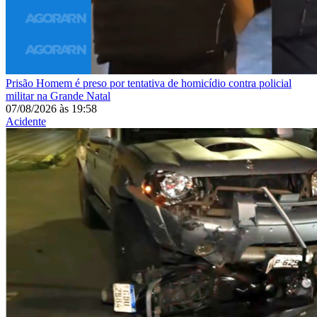
Prisão
Homem é preso por tentativa de homicídio contra policial
militar na Grande Natal
07/08/2026
às
19:58
Acidente