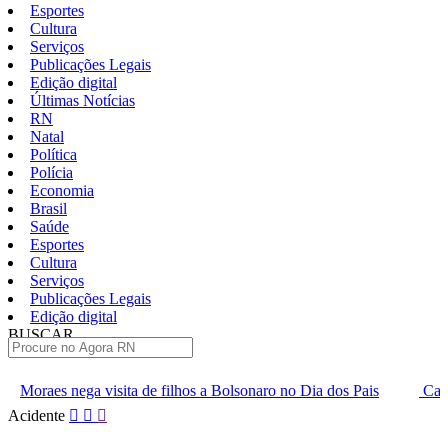
Esportes
Cultura
Serviços
Publicações Legais
Edição digital
Últimas Notícias
RN
Natal
Política
Polícia
Economia
Brasil
Saúde
Esportes
Cultura
Serviços
Publicações Legais
Edição digital
BUSCAR
ÚLTIMAS
 de filhos a Bolsonaro no Dia dos Pais
Carga extra de ingresso
Pular
Acidente
para
o