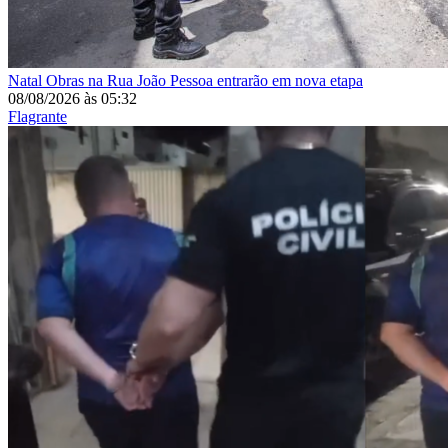
Natal
Obras na Rua João Pessoa entrarão em nova etapa
08/08/2026
às
05:32
Flagrante