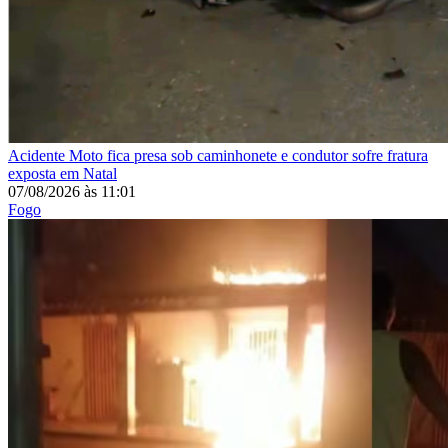
Acidente
Moto fica presa sob caminhonete e condutor sofre fratura
exposta em Natal
07/08/2026
às
11:01
Fogo