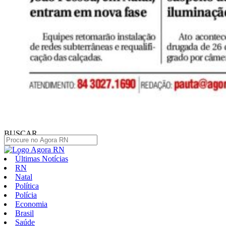
BUSCAR
Últimas Notícias
RN
Natal
Política
Polícia
Economia
Brasil
Saúde