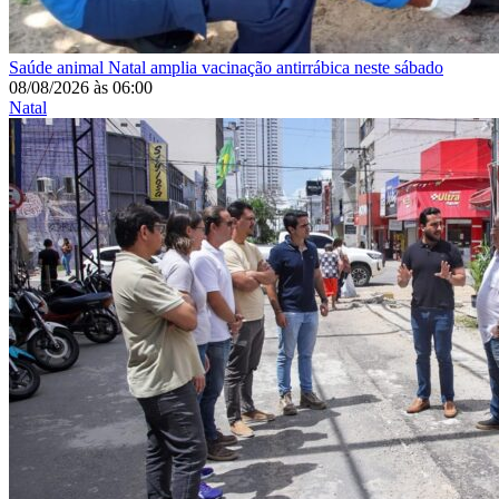
Saúde animal
Natal amplia vacinação antirrábica neste sábado
08/08/2026
às
06:00
Natal