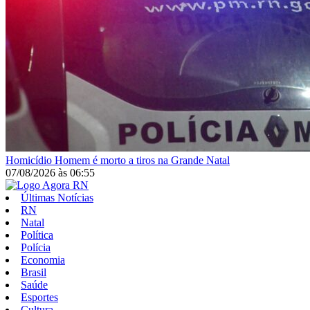
Homicídio
Homem é morto a tiros na Grande Natal
07/08/2026
às
06:55
Últimas Notícias
RN
Natal
Política
Polícia
Economia
Brasil
Saúde
Esportes
Cultura