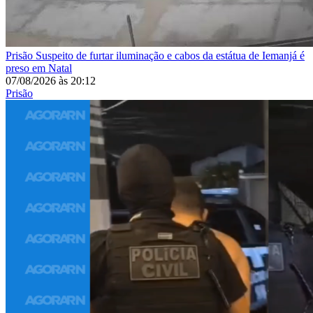
Prisão
Suspeito de furtar iluminação e cabos da estátua de Iemanjá é
preso em Natal
07/08/2026
às
20:12
Prisão