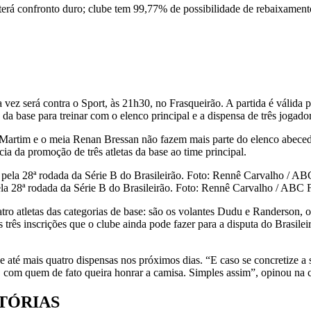
 e terá confronto duro; clube tem 99,77% de possibilidade de rebaixa
a vez será contra o Sport, às 21h30, no Frasqueirão. A partida é válida
a base para treinar com o elenco principal e a dispensa de três jogador
rtim e o meia Renan Bressan não fazem mais parte do elenco abecedista.
ia da promoção de três atletas da base ao time principal.
ela 28ª rodada da Série B do Brasileirão. Foto: Rennê Carvalho / ABC
tro atletas das categorias de base: são os volantes Dudu e Randerson, 
rês inscrições que o clube ainda pode fazer para a disputa do Brasileir
de até mais quatro dispensas nos próximos dias. “E caso se concretize a
B com quem de fato queira honrar a camisa. Simples assim”, opinou na c
ITÓRIAS