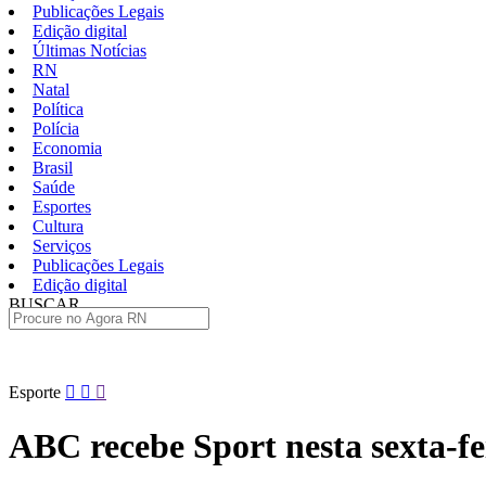
Publicações Legais
Edição digital
Últimas Notícias
RN
Natal
Política
Polícia
Economia
Brasil
Saúde
Esportes
Cultura
Serviços
Publicações Legais
Edição digital
BUSCAR
ÚLTIMAS
Pular
Esporte
para
o
ABC recebe Sport nesta sexta-fe
conteúdo