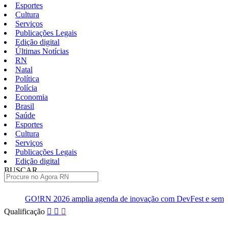
Esportes
Cultura
Serviços
Publicações Legais
Edição digital
Últimas Notícias
RN
Natal
Política
Polícia
Economia
Brasil
Saúde
Esportes
Cultura
Serviços
Publicações Legais
Edição digital
BUSCAR
ÚLTIMAS
2026 amplia agenda de inovação com DevFest e semana de eventos
Pular
Qualificação
para
o