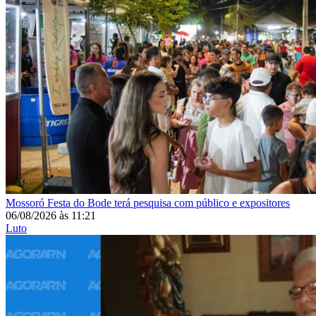
Mossoró
Festa do Bode terá pesquisa com público e expositores
06/08/2026
às
11:21
Luto