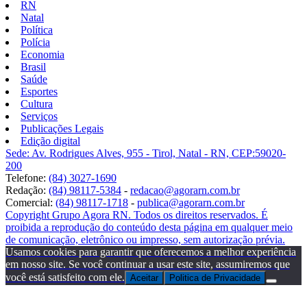
RN
Natal
Política
Polícia
Economia
Brasil
Saúde
Esportes
Cultura
Serviços
Publicações Legais
Edição digital
Sede: Av. Rodrigues Alves, 955 - Tirol, Natal - RN, CEP:59020-
200
Telefone:
(84) 3027-1690
Redação:
(84) 98117-5384
-
redacao@agorarn.com.br
Comercial:
(84) 98117-1718
-
publica@agorarn.com.br
Copyright Grupo Agora RN. Todos os direitos reservados. É
proibida a reprodução do conteúdo desta página em qualquer meio
de comunicação, eletrônico ou impresso, sem autorização prévia.
Usamos cookies para garantir que oferecemos a melhor experiência
em nosso site. Se você continuar a usar este site, assumiremos que
você está satisfeito com ele.
Aceitar
Politica de Privacidade