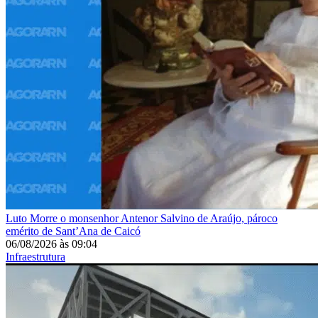
Luto
Morre o monsenhor Antenor Salvino de Araújo, pároco
emérito de Sant’Ana de Caicó
06/08/2026
às
09:04
Infraestrutura