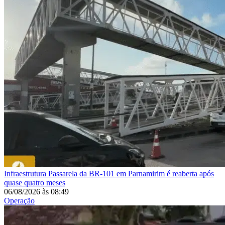
Infraestrutura
Passarela da BR-101 em Parnamirim é reaberta após
quase quatro meses
06/08/2026
às
08:49
Operação