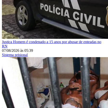
Justiça
Homem é condenado a 15 anos por abusar de enteadas no
RN
07/08/2026
às
05:39
Sistema prisional