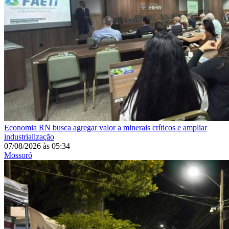
Economia
RN busca agregar valor a minerais críticos e ampliar
industrialização
07/08/2026
às
05:34
Mossoró