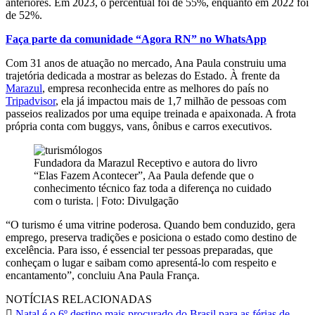
anteriores. Em 2023, o percentual foi de 55%, enquanto em 2022 foi
de 52%.
Faça parte da comunidade “Agora RN” no WhatsApp
Com 31 anos de atuação no mercado, Ana Paula construiu uma
trajetória dedicada a mostrar as belezas do Estado. À frente da
Marazul
, empresa reconhecida entre as melhores do país no
Tripadvisor
, ela já impactou mais de 1,7 milhão de pessoas com
passeios realizados por uma equipe treinada e apaixonada. A frota
própria conta com buggys, vans, ônibus e carros executivos.
Fundadora da Marazul Receptivo e autora do livro
“Elas Fazem Acontecer”, Aa Paula defende que o
conhecimento técnico faz toda a diferença no cuidado
com o turista. | Foto: Divulgação
“O turismo é uma vitrine poderosa. Quando bem conduzido, gera
emprego, preserva tradições e posiciona o estado como destino de
excelência. Para isso, é essencial ter pessoas preparadas, que
conheçam o lugar e saibam como apresentá-lo com respeito e
encantamento”, concluiu Ana Paula França.
NOTÍCIAS RELACIONADAS
Natal é o 6º destino mais procurado do Brasil para as férias de