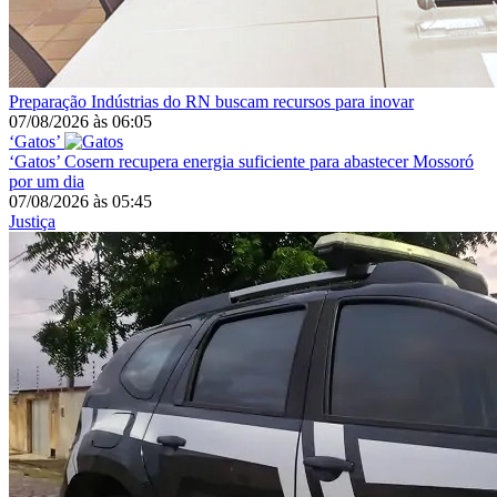
Preparação
Indústrias do RN buscam recursos para inovar
07/08/2026
às
06:05
‘Gatos’
‘Gatos’
Cosern recupera energia suficiente para abastecer Mossoró
por um dia
07/08/2026
às
05:45
Justiça