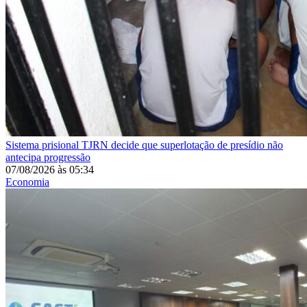
Sistema prisional
TJRN decide que superlotação de presídio não
antecipa progressão
07/08/2026
às
05:34
Economia