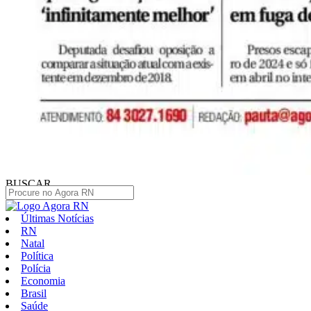
BUSCAR
Últimas Notícias
RN
Natal
Política
Polícia
Economia
Brasil
Saúde