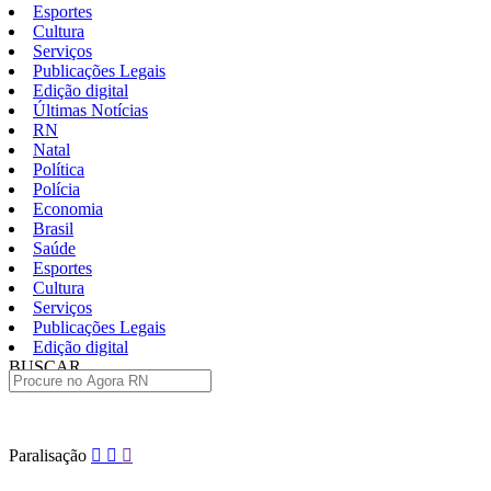
Esportes
Cultura
Serviços
Publicações Legais
Edição digital
Últimas Notícias
RN
Natal
Política
Polícia
Economia
Brasil
Saúde
Esportes
Cultura
Serviços
Publicações Legais
Edição digital
BUSCAR
ÚLTIMAS
Pular
Paralisação
para
o