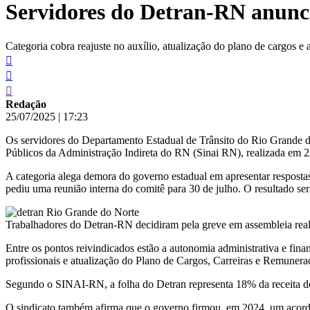
Servidores do Detran-RN anunci
conteúdo
Categoria cobra reajuste no auxílio, atualização do plano de cargos e
Redação
25/07/2025
|
17:23
Os servidores do Departamento Estadual de Trânsito do Rio Grande do
Públicos da Administração Indireta do RN (Sinai RN), realizada em 2
A categoria alega demora do governo estadual em apresentar resposta
pediu uma reunião interna do comitê para 30 de julho. O resultado s
Trabalhadores do Detran-RN decidiram pela greve em assembleia real
Entre os pontos reivindicados estão a autonomia administrativa e finan
profissionais e atualização do Plano de Cargos, Carreiras e Remune
Segundo o SINAI-RN, a folha do Detran representa 18% da receita do 
O sindicato também afirma que o governo firmou, em 2024, um acordo p