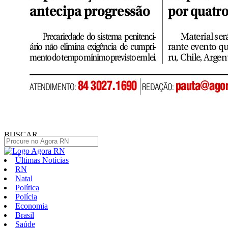
BUSCAR
Últimas Notícias
RN
Natal
Política
Polícia
Economia
Brasil
Saúde