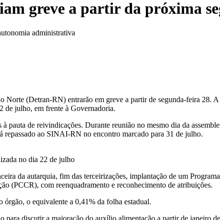
am greve a partir da próxima s
 autonomia administrativa
 Norte (Detran-RN) entrarão em greve a partir de segunda-feira 28. A
2 de julho, em frente à Governadoria.
s à pauta de reivindicações. Durante reunião no mesmo dia da assemblei
erá repassado ao SINAI-RN no encontro marcado para 31 de julho.
izada no dia 22 de julho
ceira da autarquia, fim das terceirizações, implantação de um Programa 
ração (PCCR), com reenquadramento e reconhecimento de atribuições.
órgão, o equivalente a 0,41% da folha estadual.
ara discutir a majoração do auxílio alimentação a partir de janeiro d