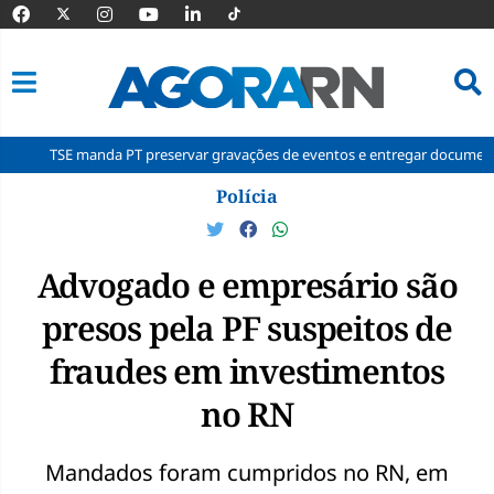
manda PT preservar gravações de eventos e entregar documentos à Corte
Pular
Polícia
para
o
conteúdo
Advogado e empresário são
presos pela PF suspeitos de
fraudes em investimentos
no RN
Mandados foram cumpridos no RN, em