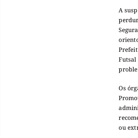
A susp
perdur
Segura
orient
Prefei
Futsal
probl
Os órg
Promot
admini
recome
ou ext