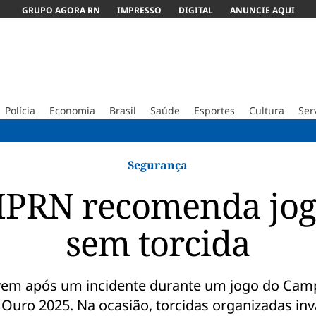
GRUPO AGORA RN
IMPRESSO
DIGITAL
ANUNCIE AQUI
Polícia
Economia
Brasil
Saúde
Esportes
Cultura
Ser
Manuten
Segurança
PRN recomenda jogo
sem torcida
m após um incidente durante um jogo do Cam
e Ouro 2025. Na ocasião, torcidas organizadas i