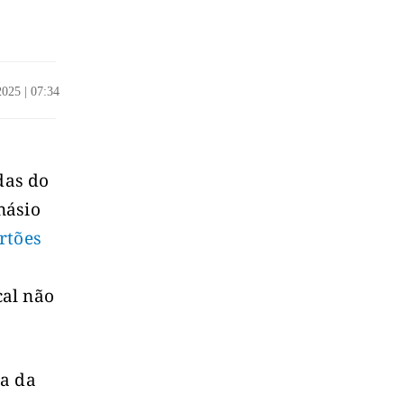
/2025
|
07:34
e
das do
násio
rtões
cal não
ça da