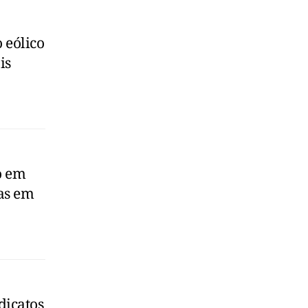
 eólico
is
o em
as em
dicatos