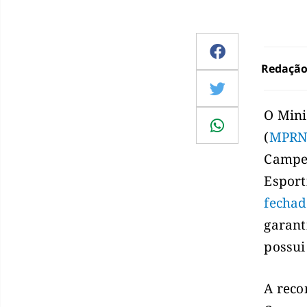
Redaçã
O Mini
(
MPR
Campeo
Esport
fechad
garant
possui
A reco