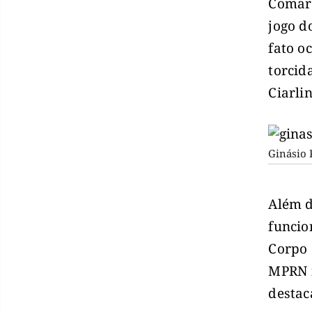
Comarc
jogo d
fato o
torcid
Ciarli
Ginásio 
Além d
funcio
Corpo 
MPRN f
destac