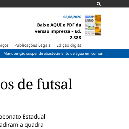
08/08/2026
Baixe AQUI o PDF da
versão impressa – Ed.
2.388
viços
Publicações Legais
Edição digital
ção suspende abastecimento de água em comunidades rurais de Macaíba
s de futsal
peonato Estadual
nvadiram a quadra