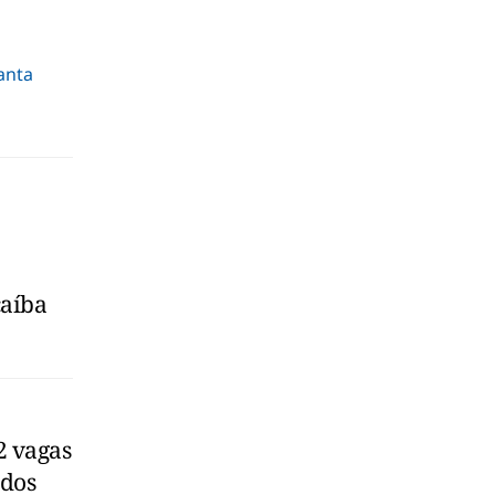
anta
caíba
2 vagas
ados