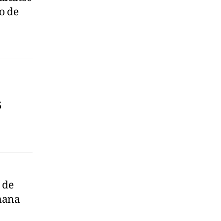
o de
5
 de
mana