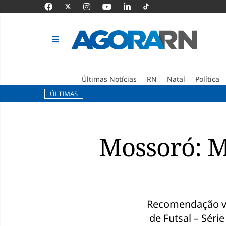
Últimas Notícias
RN
Natal
Política
ÚLTIMAS
Pular
para
o
Mossoró: M
conteúdo
Recomendação ve
de Futsal – Séri