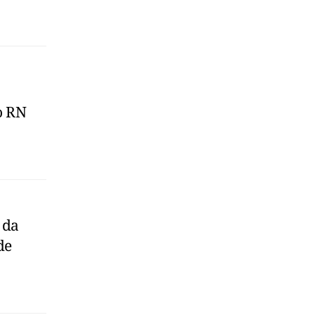
o RN
 da
de