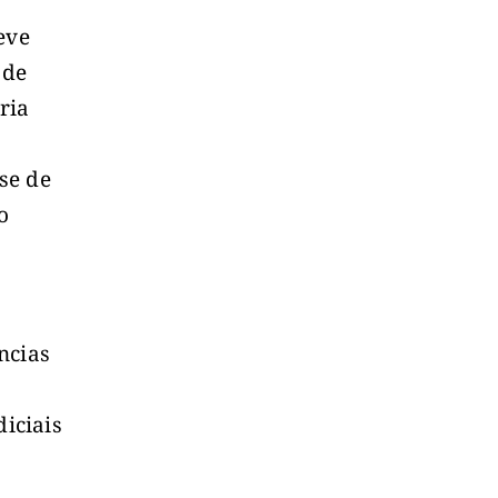
eve
 de
ria
se de
o
ncias
iciais