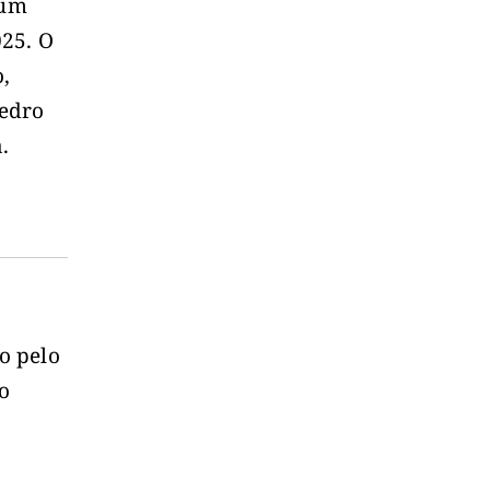
 um
025. O
o,
Pedro
.
o pelo
 o