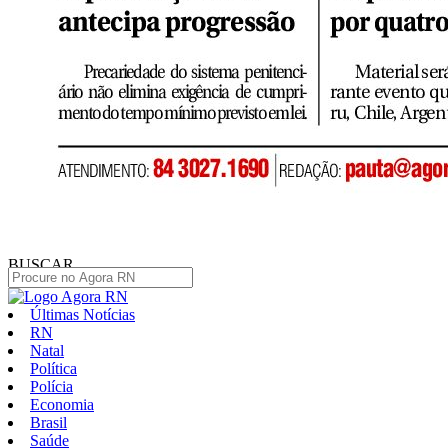
BUSCAR
Últimas Notícias
RN
Natal
Política
Polícia
Economia
Brasil
Saúde