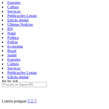
Esportes
Cultura
Serviços
Publicações Legais
Edição digital
Últimas Notícias
RN
Natal
Política
Polícia
Economia
Brasil
Saúde
Esportes
Cultura
Serviços
Publicações Legais
Edição digital
BUSCAR
ÚLTIMAS
Pular
Loteria potiguar
para
o