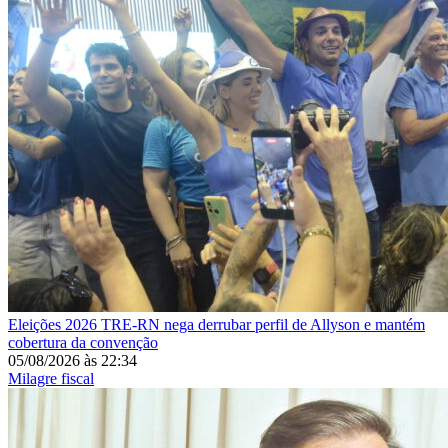
Eleições 2026
TRE-RN nega derrubar perfil de Allyson e mantém
cobertura da convenção
05/08/2026
às
22:34
Milagre fiscal