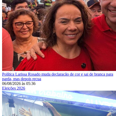
Política
Larissa Rosado muda declaração de cor e sai de branca para
parda, mas depois recua
06/08/2026
às
05:36
Eleições 2026