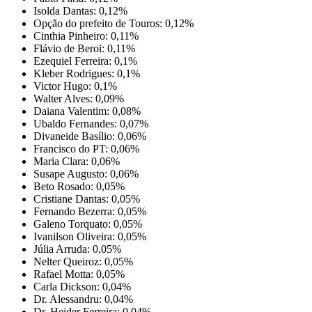
Isolda Dantas: 0,12%
Opção do prefeito de Touros: 0,12%
Cinthia Pinheiro: 0,11%
Flávio de Beroi: 0,11%
Ezequiel Ferreira: 0,1%
Kleber Rodrigues: 0,1%
Victor Hugo: 0,1%
Walter Alves: 0,09%
Daiana Valentim: 0,08%
Ubaldo Fernandes: 0,07%
Divaneide Basílio: 0,06%
Francisco do PT: 0,06%
Maria Clara: 0,06%
Susape Augusto: 0,06%
Beto Rosado: 0,05%
Cristiane Dantas: 0,05%
Fernando Bezerra: 0,05%
Galeno Torquato: 0,05%
Ivanilson Oliveira: 0,05%
Júlia Arruda: 0,05%
Nelter Queiroz: 0,05%
Rafael Motta: 0,05%
Carla Dickson: 0,04%
Dr. Alessandru: 0,04%
Dr. Heider Ferreira: 0,04%