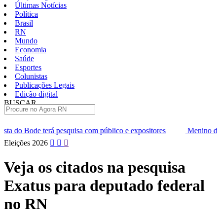
Últimas Notícias
Política
Brasil
RN
Mundo
Economia
Saúde
Esportes
Colunistas
Publicações Legais
Edição digital
BUSCAR
ÚLTIMAS
uisa com público e expositores
Menino de 3 anos morre após agr
Pular
Eleições 2026
para
o
Veja os citados na pesquisa
conteúdo
Exatus para deputado federal
no RN