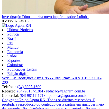
Investigação
Dino autoriza novo inquérito sobre Lulinha
05/08/2026
às
16:33
Últimas Notícias
Política
Brasil
RN
Mundo
Economia
Saúde
Esportes
Colunistas
Publicações Legais
Edição digital
Sede: Av. Rodrigues Alves, 955 - Tirol, Natal - RN, CEP:59020-
200
Telefone:
(84) 3027-1690
Redação:
(84) 98117-5384
-
redacao@agorarn.com.br
Comercial:
(84) 98117-1718
-
publica@agorarn.com.br
Copyright Grupo Agora RN. Todos os direitos reservados. É
proibida a reprodução do conteúdo desta página em qualquer meio
de comunicação, eletrônico ou impresso, sem autorização prévia.