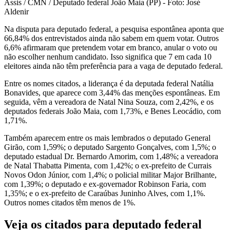
Assis / CMN / Deputado federal João Maia (PP) - Foto: José
Aldenir
Na disputa para deputado federal, a pesquisa espontânea aponta que
66,84% dos entrevistados ainda não sabem em quem votar. Outros
6,6% afirmaram que pretendem votar em branco, anular o voto ou
não escolher nenhum candidato. Isso significa que 7 em cada 10
eleitores ainda não têm preferência para a vaga de deputado federal.
Entre os nomes citados, a liderança é da deputada federal Natália
Bonavides, que aparece com 3,44% das menções espontâneas. Em
seguida, vêm a vereadora de Natal Nina Souza, com 2,42%, e os
deputados federais João Maia, com 1,73%, e Benes Leocádio, com
1,71%.
Também aparecem entre os mais lembrados o deputado General
Girão, com 1,59%; o deputado Sargento Gonçalves, com 1,5%; o
deputado estadual Dr. Bernardo Amorim, com 1,48%; a vereadora
de Natal Thabatta Pimenta, com 1,42%; o ex-prefeito de Currais
Novos Odon Júnior, com 1,4%; o policial militar Major Brilhante,
com 1,39%; o deputado e ex-governador Robinson Faria, com
1,35%; e o ex-prefeito de Caraúbas Juninho Alves, com 1,1%.
Outros nomes citados têm menos de 1%.
Veja os citados para deputado federal