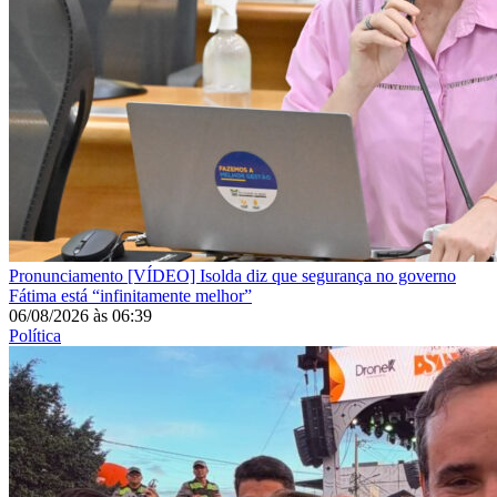
Pronunciamento
[VÍDEO] Isolda diz que segurança no governo
Fátima está “infinitamente melhor”
06/08/2026
às
06:39
Política