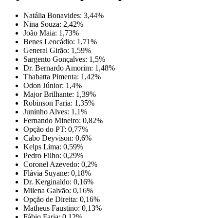
Natália Bonavides: 3,44%
Nina Souza: 2,42%
João Maia: 1,73%
Benes Leocádio: 1,71%
General Girão: 1,59%
Sargento Gonçalves: 1,5%
Dr. Bernardo Amorim: 1,48%
Thabatta Pimenta: 1,42%
Odon Júnior: 1,4%
Major Brilhante: 1,39%
Robinson Faria: 1,35%
Juninho Alves: 1,1%
Fernando Mineiro: 0,82%
Opção do PT: 0,77%
Cabo Deyvison: 0,6%
Kelps Lima: 0,59%
Pedro Filho: 0,29%
Coronel Azevedo: 0,2%
Flávia Suyane: 0,18%
Dr. Kerginaldo: 0,16%
Milena Galvão: 0,16%
Opção de Direita: 0,16%
Matheus Faustino: 0,13%
Fábio Faria: 0,12%