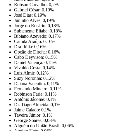
Robson Carvalho: 0,2%
Gabriel César: 0,19%
José Dias: 0,19%
Juninho Alves: 0,19%
Jorge do Rosário: 0,18%
Subtenente Eliabe: 0,18%
Bibiano Azevedo: 0,17%
Camila Araújo: 0,16%
Dra. Júlia: 0,16%
Opção de Direita: 0,16%
Cabo Deyvison: 0,15%
Daniel Valença: 0,15%
Vivaldo Costa: 0,14%
Luiz Almir: 0,12%
Suzy Noronha: 0,12%
Daiana Valentim: 0,11%
Fernando Mineiro: 0,11%
Robinson Faria: 0,11%
Antônio Jácome: 0,1%
Dr. Tiago Almeida: 0,1%
Jaime Calado: 0,1%
Taveira Júnior: 0,1%
George Soares: 0,08%
Alguém do União Brasil: 0,06%
Aquino Neto: 0,06%