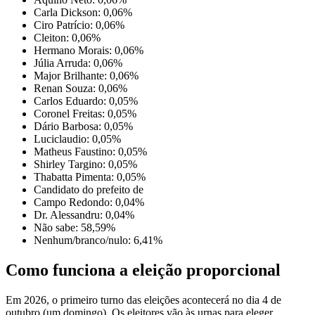
Carla Dickson: 0,06%
Ciro Patrício: 0,06%
Cleiton: 0,06%
Hermano Morais: 0,06%
Júlia Arruda: 0,06%
Major Brilhante: 0,06%
Renan Souza: 0,06%
Carlos Eduardo: 0,05%
Coronel Freitas: 0,05%
Dário Barbosa: 0,05%
Luciclaudio: 0,05%
Matheus Faustino: 0,05%
Shirley Targino: 0,05%
Thabatta Pimenta: 0,05%
Candidato do prefeito de
Campo Redondo: 0,04%
Dr. Alessandru: 0,04%
Não sabe: 58,59%
Nenhum/branco/nulo: 6,41%
Como funciona a eleição proporcional
Em 2026, o primeiro turno das eleições acontecerá no dia 4 de
outubro (um domingo). Os eleitores vão às urnas para eleger