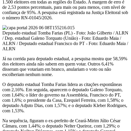
1.500 eleitores em todas as regiões do Estado. A margem de erro é
de 2,53 pontos percentuais, para mais ou para menos, com nível de
confiança de 95%. A pesquisa está registrada na Justiça Eleitoral sob
o número RN-01045/2026.
Deputado estadual Tomba Farias (PL) - Foto: João Gilberto / ALRN
/ Dep. estadual Galeno Torquato (União) - Foto: Eduardo Maia /
ALRN / Deputado estadual Francisco do PT - Foto: Eduardo Maia /
ALRN
Já na corrida para deputado estadual, a pesquisa mostra que 58,59%
dos eleitores ainda não sabem em quem votar. Outros 6,41%
disseram que votariam em branco, anulariam o voto ou não
escolheriam nenhum nome.
O deputado estadual Tomba Farias lidera as citações espontâneas
com 2,16%. Em seguida, aparecem o deputado Galeno Torquato,
com 1,64%; o líder do governo na Assembleia, Francisco do PT,
com 1,6%; o presidente da Casa, Ezequiel Ferreira, com 1,58%; o
deputado Adjuto Dias, com 1,57%; e o deputado Kleber Rodrigues,
com 1,53%.
Na sequência, figuram o ex-prefeito de Ceará-Mirim Júlio César
Câmara, com 1,44%; o deputado Nelter Queiroz, com 1,29%; o