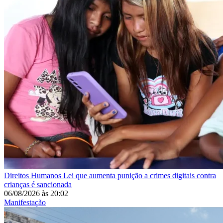
Direitos Humanos
Lei que aumenta punição a crimes digitais contra
crianças é sancionada
06/08/2026
às
20:02
Manifestação