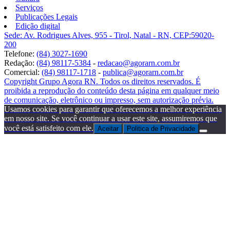
Serviços
Publicações Legais
Edição digital
Sede: Av. Rodrigues Alves, 955 - Tirol, Natal - RN, CEP:59020-
200
Telefone:
(84) 3027-1690
Redação:
(84) 98117-5384
-
redacao@agorarn.com.br
Comercial:
(84) 98117-1718
-
publica@agorarn.com.br
Copyright Grupo Agora RN. Todos os direitos reservados. É
proibida a reprodução do conteúdo desta página em qualquer meio
de comunicação, eletrônico ou impresso, sem autorização prévia.
Usamos cookies para garantir que oferecemos a melhor experiência
em nosso site. Se você continuar a usar este site, assumiremos que
você está satisfeito com ele.
Aceitar
Politica de Privacidade