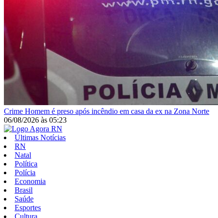
Crime
Homem é preso após incêndio em casa da ex na Zona Norte
06/08/2026
às
05:23
Últimas Notícias
RN
Natal
Política
Polícia
Economia
Brasil
Saúde
Esportes
Cultura