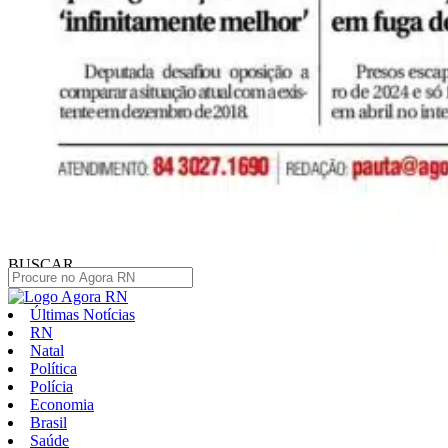
BUSCAR
Últimas Notícias
RN
Natal
Política
Polícia
Economia
Brasil
Saúde