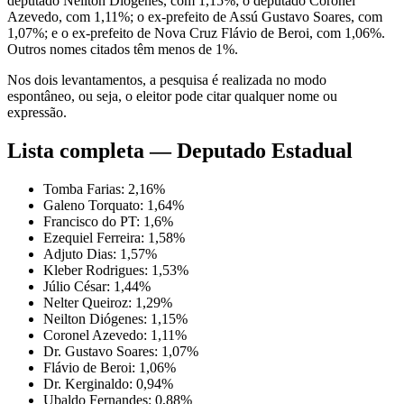
deputado Neilton Diógenes, com 1,15%; o deputado Coronel
Azevedo, com 1,11%; o ex-prefeito de Assú Gustavo Soares, com
1,07%; e o ex-prefeito de Nova Cruz Flávio de Beroi, com 1,06%.
Outros nomes citados têm menos de 1%.
Nos dois levantamentos, a pesquisa é realizada no modo
espontâneo, ou seja, o eleitor pode citar qualquer nome ou
expressão.
Lista completa — Deputado Estadual
Tomba Farias: 2,16%
Galeno Torquato: 1,64%
Francisco do PT: 1,6%
Ezequiel Ferreira: 1,58%
Adjuto Dias: 1,57%
Kleber Rodrigues: 1,53%
Júlio César: 1,44%
Nelter Queiroz: 1,29%
Neilton Diógenes: 1,15%
Coronel Azevedo: 1,11%
Dr. Gustavo Soares: 1,07%
Flávio de Beroi: 1,06%
Dr. Kerginaldo: 0,94%
Ubaldo Fernandes: 0,88%