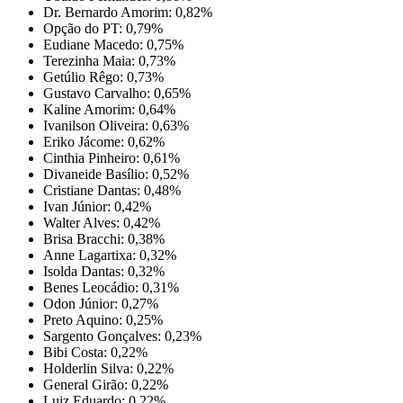
Dr. Bernardo Amorim: 0,82%
Opção do PT: 0,79%
Eudiane Macedo: 0,75%
Terezinha Maia: 0,73%
Getúlio Rêgo: 0,73%
Gustavo Carvalho: 0,65%
Kaline Amorim: 0,64%
Ivanilson Oliveira: 0,63%
Eriko Jácome: 0,62%
Cinthia Pinheiro: 0,61%
Divaneide Basílio: 0,52%
Cristiane Dantas: 0,48%
Ivan Júnior: 0,42%
Walter Alves: 0,42%
Brisa Bracchi: 0,38%
Anne Lagartixa: 0,32%
Isolda Dantas: 0,32%
Benes Leocádio: 0,31%
Odon Júnior: 0,27%
Preto Aquino: 0,25%
Sargento Gonçalves: 0,23%
Bibi Costa: 0,22%
Holderlin Silva: 0,22%
General Girão: 0,22%
Luiz Eduardo: 0,22%