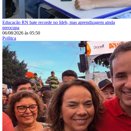
Educação
RN bate recorde no Ideb, mas aprendizagem ainda
preocupa
06/08/2026
às
05:50
Política