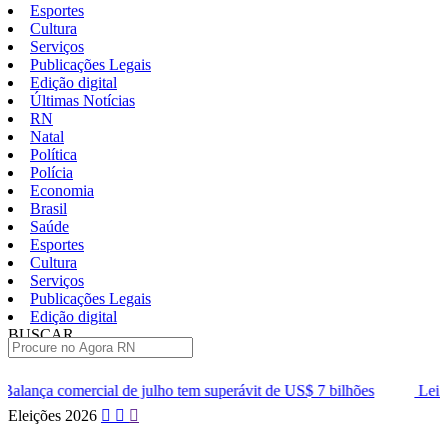
Esportes
Cultura
Serviços
Publicações Legais
Edição digital
Últimas Notícias
RN
Natal
Política
Polícia
Economia
Brasil
Saúde
Esportes
Cultura
Serviços
Publicações Legais
Edição digital
BUSCAR
ÚLTIMAS
julho tem superávit de US$ 7 bilhões
Lei que aumenta punição a c
Pular
Eleições 2026
para
o