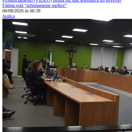
Pronunciamento
[VÍDEO] Isolda diz que segurança no governo
Fátima está “infinitamente melhor”
06/08/2026
às
06:39
Justiça