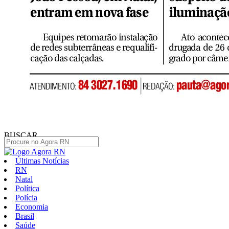
BUSCAR
Últimas Notícias
RN
Natal
Política
Polícia
Economia
Brasil
Saúde