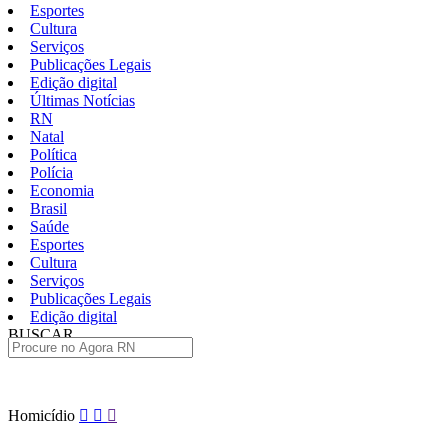
Esportes
Cultura
Serviços
Publicações Legais
Edição digital
Últimas Notícias
RN
Natal
Política
Polícia
Economia
Brasil
Saúde
Esportes
Cultura
Serviços
Publicações Legais
Edição digital
BUSCAR
ÚLTIMAS
Pular
Homicídio
para
o