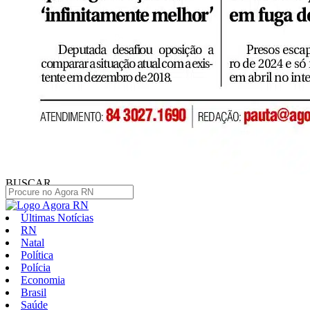
BUSCAR
Últimas Notícias
RN
Natal
Política
Polícia
Economia
Brasil
Saúde