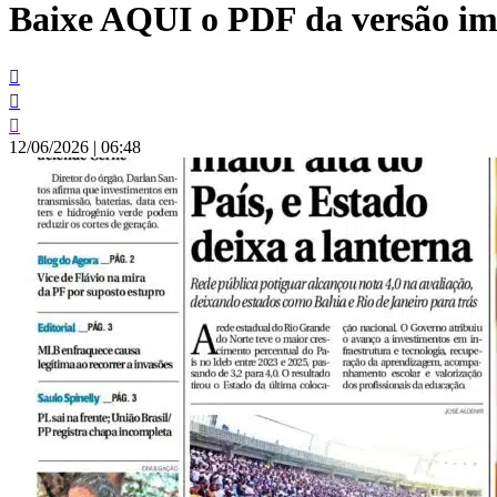
Baixe AQUI o PDF da versão imp
conteúdo
12/06/2026
|
06:48