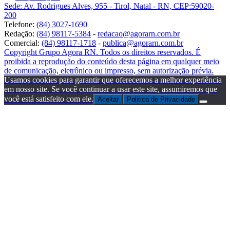
Sede: Av. Rodrigues Alves, 955 - Tirol, Natal - RN, CEP:59020-
200
Telefone:
(84) 3027-1690
Redação:
(84) 98117-5384
-
redacao@agorarn.com.br
Comercial:
(84) 98117-1718
-
publica@agorarn.com.br
Copyright Grupo Agora RN. Todos os direitos reservados. É
proibida a reprodução do conteúdo desta página em qualquer meio
de comunicação, eletrônico ou impresso, sem autorização prévia.
Usamos cookies para garantir que oferecemos a melhor experiência
em nosso site. Se você continuar a usar este site, assumiremos que
você está satisfeito com ele.
Aceitar
Politica de Privacidade