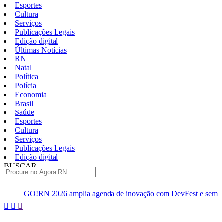
Esportes
Cultura
Serviços
Publicações Legais
Edição digital
Últimas Notícias
RN
Natal
Política
Polícia
Economia
Brasil
Saúde
Esportes
Cultura
Serviços
Publicações Legais
Edição digital
BUSCAR
ÚLTIMAS
6 amplia agenda de inovação com DevFest e semana de eventos
Pular
para
o