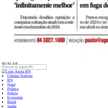
BUSCAR
Últimas Notícias
RN
Natal
Política
Polícia
Economia
Brasil
Saúde