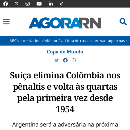
nce Nacional-AM por 2 a 1 fora de casa e abre vantagem nas quartas
Pular
Copa do Mundo
para
o
conteúdo
Suíça elimina Colômbia nos
pênaltis e volta às quartas
pela primeira vez desde
1954
Argentina será a adversária na próxima