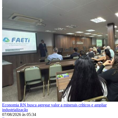
Economia
RN busca agregar valor a minerais críticos e ampliar
industrialização
07/08/2026
às
05:34