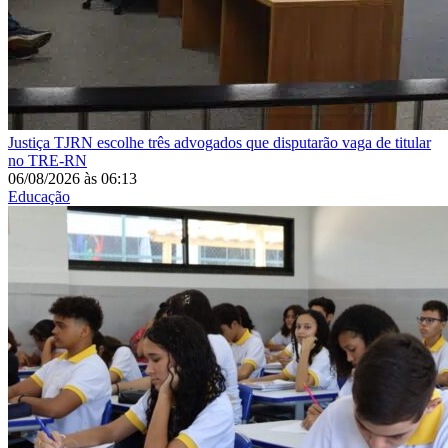
Justiça
TJRN escolhe três advogados que disputarão vaga de titular
no TRE-RN
06/08/2026
às
06:13
Educação