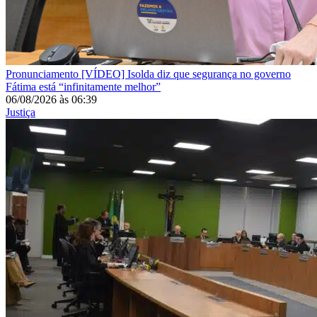
Pronunciamento
[VÍDEO] Isolda diz que segurança no governo
Fátima está “infinitamente melhor”
06/08/2026
às
06:39
Justiça