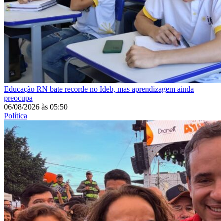
Educação
RN bate recorde no Ideb, mas aprendizagem ainda
preocupa
06/08/2026
às
05:50
Política