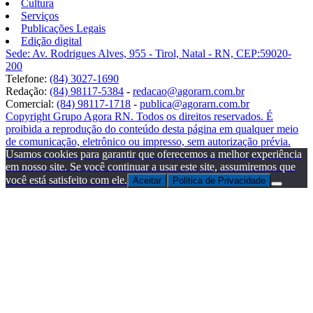
Cultura
Serviços
Publicações Legais
Edição digital
Sede: Av. Rodrigues Alves, 955 - Tirol, Natal - RN, CEP:59020-
200
Telefone:
(84) 3027-1690
Redação:
(84) 98117-5384
-
redacao@agorarn.com.br
Comercial:
(84) 98117-1718
-
publica@agorarn.com.br
Copyright Grupo Agora RN. Todos os direitos reservados. É
proibida a reprodução do conteúdo desta página em qualquer meio
de comunicação, eletrônico ou impresso, sem autorização prévia.
Usamos cookies para garantir que oferecemos a melhor experiência
em nosso site. Se você continuar a usar este site, assumiremos que
você está satisfeito com ele.
Aceitar
Politica de Privacidade