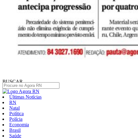
BUSCAR
Últimas Notícias
RN
Natal
Política
Polícia
Economia
Brasil
Saúde