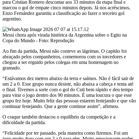
para Cristian Romero descontar aos 33 minutos da etapa final e
marcou o gol de empate cinco minutos depois. Já nos acréscimos,
Enzo Fernández garantiu a classificação ao fazer o terceiro gol
argentino.
Messi chora após virada histórica da Argentina sobre o Egito na
Copa do Mundo - Foto: Reprodução
Ao fim da partida, Messi não conteve as lágrimas. O capitão foi
abraçado pelos companheiros, comemorou com os torcedores e
chegou a ser erguido pelos colegas em uma homenagem no
gramado.
“Estávamos dez metros abaixo da terra e saímos. Não é fácil sair de
um 2 a 0. Esse grupo nunca desiste, não abaixa a cabeça e tenta até
o final. Tivemos a sorte com o gol do Cuti bem rápido e deu tempo
para virar o jogo dentro dos 90 minutos. É uma loucura o que esse
grupo fez hoje. Muito feliz das pessoas estarem festejando e que vão
continuar festejando. Que a gente continue assim”, afirmou.
O craque também destacou o equilíbrio da competição e a
dificuldade da partida.
“Felicidade por ter passado, pela maneira como fizemos. Foi um
jogo muito duro com um 2 a 0 para eles. Muito emocionante poder