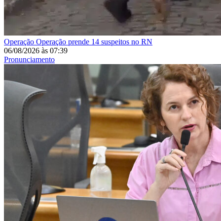
Operação
Operação prende 14 suspeitos no RN
06/08/2026
às
07:39
Pronunciamento