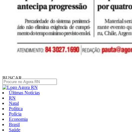
BUSCAR
Últimas Notícias
RN
Natal
Política
Polícia
Economia
Brasil
Saúde