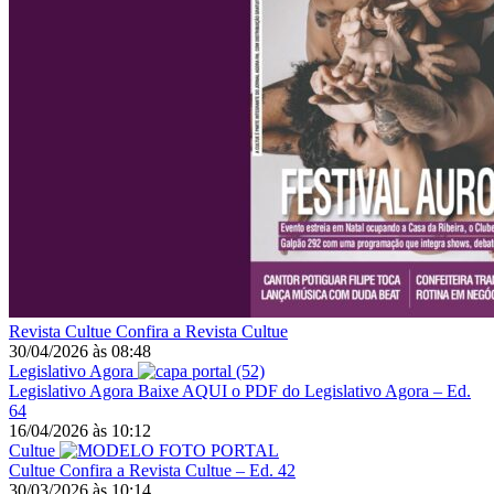
Revista Cultue
Confira a Revista Cultue
30/04/2026
às
08:48
Legislativo Agora
Legislativo Agora
Baixe AQUI o PDF do Legislativo Agora – Ed.
64
16/04/2026
às
10:12
Cultue
Cultue
Confira a Revista Cultue – Ed. 42
30/03/2026
às
10:14