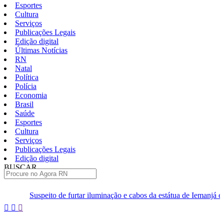
Esportes
Cultura
Serviços
Publicações Legais
Edição digital
Últimas Notícias
RN
Natal
Política
Polícia
Economia
Brasil
Saúde
Esportes
Cultura
Serviços
Publicações Legais
Edição digital
BUSCAR
ÚLTIMAS
ito de furtar iluminação e cabos da estátua de Iemanjá é preso em Natal
Pular
para
o