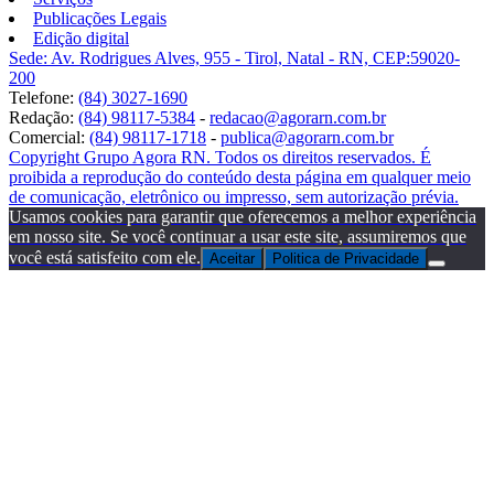
Publicações Legais
Edição digital
Sede: Av. Rodrigues Alves, 955 - Tirol, Natal - RN, CEP:59020-
200
Telefone:
(84) 3027-1690
Redação:
(84) 98117-5384
-
redacao@agorarn.com.br
Comercial:
(84) 98117-1718
-
publica@agorarn.com.br
Copyright Grupo Agora RN. Todos os direitos reservados. É
proibida a reprodução do conteúdo desta página em qualquer meio
de comunicação, eletrônico ou impresso, sem autorização prévia.
Usamos cookies para garantir que oferecemos a melhor experiência
em nosso site. Se você continuar a usar este site, assumiremos que
você está satisfeito com ele.
Aceitar
Politica de Privacidade