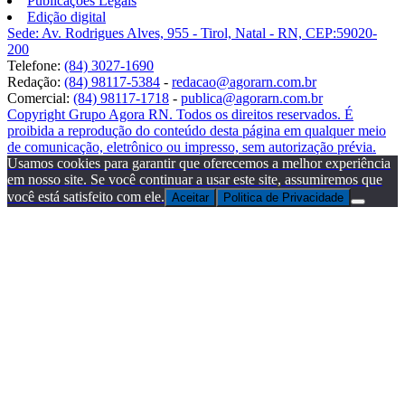
Publicações Legais
Edição digital
Sede: Av. Rodrigues Alves, 955 - Tirol, Natal - RN, CEP:59020-
200
Telefone:
(84) 3027-1690
Redação:
(84) 98117-5384
-
redacao@agorarn.com.br
Comercial:
(84) 98117-1718
-
publica@agorarn.com.br
Copyright Grupo Agora RN. Todos os direitos reservados. É
proibida a reprodução do conteúdo desta página em qualquer meio
de comunicação, eletrônico ou impresso, sem autorização prévia.
Usamos cookies para garantir que oferecemos a melhor experiência
em nosso site. Se você continuar a usar este site, assumiremos que
você está satisfeito com ele.
Aceitar
Politica de Privacidade