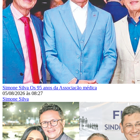
Simone Silva
Os 95 anos da Associação médica
05/08/2026
às
08:27
Simone Silva