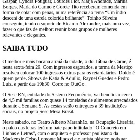
Gaspar, Cyndra Potiguar, Lourdes Flor, Marja Andrade, Marília
Borges, Maria do Carmo e Gorete Tito receberam comenda em
forma de colar com penas, numa referência ao tema “Um índio
descerá de uma estrela colorida brilhante”. Toinho Silveira
conseguiu, tendo o suporte de Ricardo Alexandre, mais uma vez,
fazer o que faz de melhor: reunir bons grupos de mulheres
relevantes e elegantes.
SAIBA TUDO
O melhor e mais bacana arraiá da cidade, o do Tábua de Carne, é
nesta sexta-feira 29. Com ingressos esgotados, a turma da Mestiço
resolveu colocar 100 ingressos extras para os retardatários. Doido é
quem perde. Shows de Katia & Aduílio, Raynel Guedes e Pedro
Luiz, a partir das 19h30. Corre no OutGo.
O Sesc RN, entidade do Sistema Fecomércio, vai beneficiar cerca
de 4,5 mil famílias com quase 14 toneladas de alimentos arrecadados
durante a Semana S. As cestas serão entregues a 39 instituições
sociais, no projeto Sesc Mesa Brasil.
Neste sábado, no Teatro Alberto Maranhão, na Ocupação Literária,
o palco das letras terá um bate papo intitulado “O Concreto em
Linhas e Letras”, com o arquiteto e professor paulistano da
Mackenzie Celso Lomonte Minozzi e o artista plástico potiguar