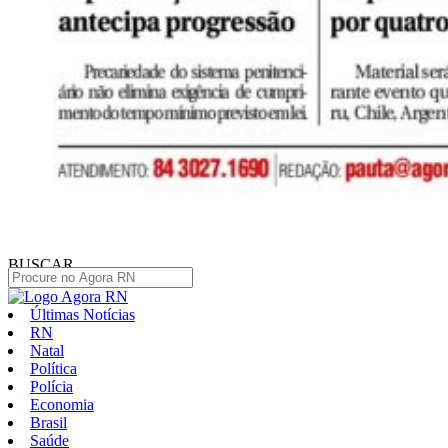
BUSCAR
Últimas Notícias
RN
Natal
Política
Polícia
Economia
Brasil
Saúde