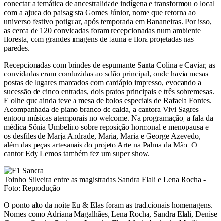
conectar a temática de ancestralidade indígena e transformou o local
com a ajuda do paisagista Gomes Júnior, nome que retorna ao
universo festivo potiguar, após temporada em Bananeiras. Por isso,
as cerca de 120 convidadas foram recepcionadas num ambiente
floresta, com grandes imagens de fauna e flora projetadas nas
paredes.
Recepcionadas com brindes de espumante Santa Colina e Caviar, as
convidadas eram conduzidas ao salão principal, onde havia mesas
postas de lugares marcados com cardápio impresso, evocando a
sucessão de cinco entradas, dois pratos principais e três sobremesas.
E olhe que ainda teve a mesa de bolos especiais de Rafaela Fontes.
Acompanhada de piano branco de calda, a cantora Vivi Sagres
entoou músicas atemporais no welcome. Na programação, a fala da
médica Sônia Umbelino sobre reposição hormonal e menopausa e
os desfiles de Marja Andrade, Maria, Maria e George Azevedo,
além das peças artesanais do projeto Arte na Palma da Mão. O
cantor Edy Lemos também fez um super show.
Toinho Silveira entre as magistradas Sandra Elali e Lena Rocha -
Foto: Reprodução
O ponto alto da noite Eu & Elas foram as tradicionais homenagens.
Nomes como Adriana Magalhães, Lena Rocha, Sandra Elali, Denise