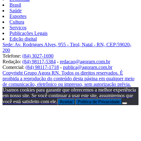
Brasil
Saúde
Esportes
Cultura
Serviços
Publicações Legais
Edição digital
Sede: Av. Rodrigues Alves, 955 - Tirol, Natal - RN, CEP:59020-
200
Telefone:
(84) 3027-1690
Redação:
(84) 98117-5384
-
redacao@agorarn.com.br
Comercial:
(84) 98117-1718
-
publica@agorarn.com.br
Copyright Grupo Agora RN. Todos os direitos reservados. É
proibida a reprodução do conteúdo desta página em qualquer meio
de comunicação, eletrônico ou impresso, sem autorização prévia.
Usamos cookies para garantir que oferecemos a melhor experiência
em nosso site. Se você continuar a usar este site, assumiremos que
você está satisfeito com ele.
Aceitar
Politica de Privacidade