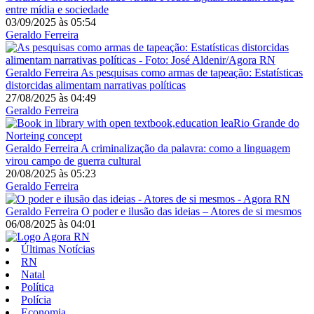
entre mídia e sociedade
03/09/2025
às
05:54
Geraldo Ferreira
Geraldo Ferreira
As pesquisas como armas de tapeação: Estatísticas
distorcidas alimentam narrativas políticas
27/08/2025
às
04:49
Geraldo Ferreira
Geraldo Ferreira
A criminalização da palavra: como a linguagem
virou campo de guerra cultural
20/08/2025
às
05:23
Geraldo Ferreira
Geraldo Ferreira
O poder e ilusão das ideias – Atores de si mesmos
06/08/2025
às
04:01
Últimas Notícias
RN
Natal
Política
Polícia
Economia