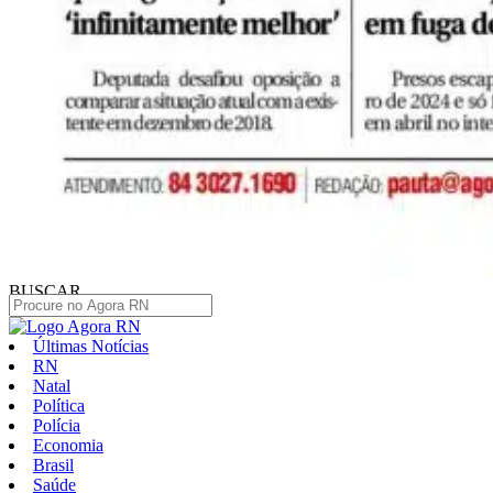
BUSCAR
Últimas Notícias
RN
Natal
Política
Polícia
Economia
Brasil
Saúde