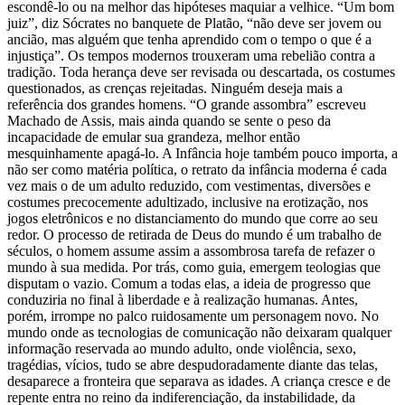
escondê-lo ou na melhor das hipóteses maquiar a velhice. “Um bom
juiz”, diz Sócrates no banquete de Platão, “não deve ser jovem ou
ancião, mas alguém que tenha aprendido com o tempo o que é a
injustiça”. Os tempos modernos trouxeram uma rebelião contra a
tradição. Toda herança deve ser revisada ou descartada, os costumes
questionados, as crenças rejeitadas. Ninguém deseja mais a
referência dos grandes homens. “O grande assombra” escreveu
Machado de Assis, mais ainda quando se sente o peso da
incapacidade de emular sua grandeza, melhor então
mesquinhamente apagá-lo. A Infância hoje também pouco importa, a
não ser como matéria política, o retrato da infância moderna é cada
vez mais o de um adulto reduzido, com vestimentas, diversões e
costumes precocemente adultizado, inclusive na erotização, nos
jogos eletrônicos e no distanciamento do mundo que corre ao seu
redor. O processo de retirada de Deus do mundo é um trabalho de
séculos, o homem assume assim a assombrosa tarefa de refazer o
mundo à sua medida. Por trás, como guia, emergem teologias que
disputam o vazio. Comum a todas elas, a ideia de progresso que
conduziria no final à liberdade e à realização humanas. Antes,
porém, irrompe no palco ruidosamente um personagem novo. No
mundo onde as tecnologias de comunicação não deixaram qualquer
informação reservada ao mundo adulto, onde violência, sexo,
tragédias, vícios, tudo se abre despudoradamente diante das telas,
desaparece a fronteira que separava as idades. A criança cresce e de
repente entra no reino da indiferenciação, da instabilidade, da