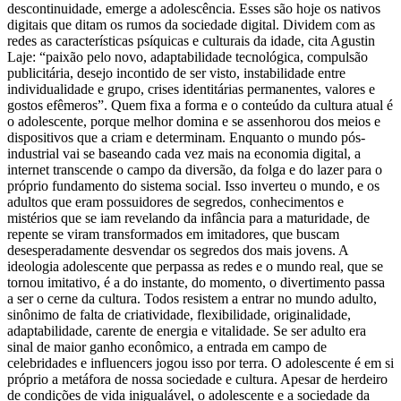
descontinuidade, emerge a adolescência. Esses são hoje os nativos
digitais que ditam os rumos da sociedade digital. Dividem com as
redes as características psíquicas e culturais da idade, cita Agustin
Laje: “paixão pelo novo, adaptabilidade tecnológica, compulsão
publicitária, desejo incontido de ser visto, instabilidade entre
individualidade e grupo, crises identitárias permanentes, valores e
gostos efêmeros”. Quem fixa a forma e o conteúdo da cultura atual é
o adolescente, porque melhor domina e se assenhorou dos meios e
dispositivos que a criam e determinam. Enquanto o mundo pós-
industrial vai se baseando cada vez mais na economia digital, a
internet transcende o campo da diversão, da folga e do lazer para o
próprio fundamento do sistema social. Isso inverteu o mundo, e os
adultos que eram possuidores de segredos, conhecimentos e
mistérios que se iam revelando da infância para a maturidade, de
repente se viram transformados em imitadores, que buscam
desesperadamente desvendar os segredos dos mais jovens. A
ideologia adolescente que perpassa as redes e o mundo real, que se
tornou imitativo, é a do instante, do momento, o divertimento passa
a ser o cerne da cultura. Todos resistem a entrar no mundo adulto,
sinônimo de falta de criatividade, flexibilidade, originalidade,
adaptabilidade, carente de energia e vitalidade. Se ser adulto era
sinal de maior ganho econômico, a entrada em campo de
celebridades e influencers jogou isso por terra. O adolescente é em si
próprio a metáfora de nossa sociedade e cultura. Apesar de herdeiro
de condições de vida inigualável, o adolescente e a sociedade da