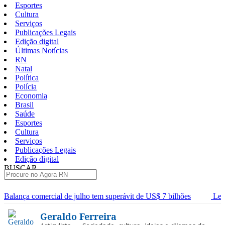
Esportes
Cultura
Serviços
Publicações Legais
Edição digital
Últimas Notícias
RN
Natal
Política
Polícia
Economia
Brasil
Saúde
Esportes
Cultura
Serviços
Publicações Legais
Edição digital
BUSCAR
ÚLTIMAS
mercial de julho tem superávit de US$ 7 bilhões
Lei que aumenta
Pular
Geraldo Ferreira
para
o