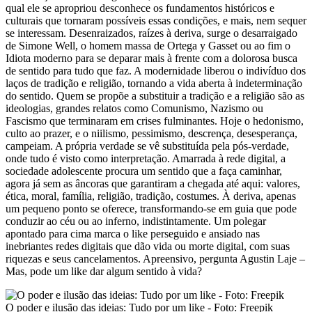
qual ele se apropriou desconhece os fundamentos históricos e
culturais que tornaram possíveis essas condições, e mais, nem sequer
se interessam. Desenraizados, raízes à deriva, surge o desarraigado
de Simone Well, o homem massa de Ortega y Gasset ou ao fim o
Idiota moderno para se deparar mais à frente com a dolorosa busca
de sentido para tudo que faz. A modernidade liberou o indivíduo dos
laços de tradição e religião, tornando a vida aberta à indeterminação
do sentido. Quem se propõe a substituir a tradição e a religião são as
ideologias, grandes relatos como Comunismo, Nazismo ou
Fascismo que terminaram em crises fulminantes. Hoje o hedonismo,
culto ao prazer, e o niilismo, pessimismo, descrença, desesperança,
campeiam. A própria verdade se vê substituída pela pós-verdade,
onde tudo é visto como interpretação. Amarrada à rede digital, a
sociedade adolescente procura um sentido que a faça caminhar,
agora já sem as âncoras que garantiram a chegada até aqui: valores,
ética, moral, família, religião, tradição, costumes. À deriva, apenas
um pequeno ponto se oferece, transformando-se em guia que pode
conduzir ao céu ou ao inferno, indistintamente. Um polegar
apontado para cima marca o like perseguido e ansiado nas
inebriantes redes digitais que dão vida ou morte digital, com suas
riquezas e seus cancelamentos. Apreensivo, pergunta Agustin Laje –
Mas, pode um like dar algum sentido à vida?
O poder e ilusão das ideias: Tudo por um like - Foto: Freepik