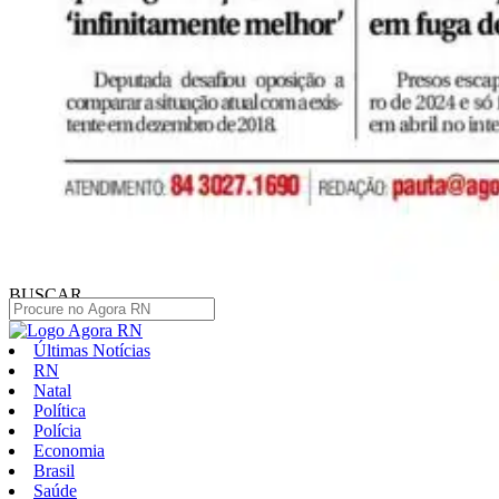
BUSCAR
Últimas Notícias
RN
Natal
Política
Polícia
Economia
Brasil
Saúde