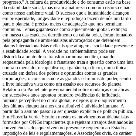
progresso.” A cultura da produtividade e do consumo estão na base
da estabilidade social, mas usam a natureza como um recurso e não
como nosso ambiente vital. O sucesso que a humanidade alcançou
em prosperidade, longevidade e reprodução fazem de nós um fardo
para o planeta, é preciso meios de adaptação que nos permitam
continuar. Temas gigantescos como aquecimento global, extinção
em massa das espécies, derretimento da calota polar, foram tomados
pela propaganda de ambientalistas alvoroçados que defendem
planos internacionalistas radicais que atingem a sociedade presente e
a estabilidade social. A verdade no ambientalismo pode ser
distorcida a ponto de se transformar numa mentira, quando
sequestrada pela ideologia e fanatismo trata a questão como uma luta
contra o mercado, o capitalismo, a ganância, o lucro, numa típica
cruzada em defesa dos pobres e oprimidos contra as grandes
corporações, o consumismo e as grandes estruturas de poder, sendo
a livre iniciativa vista como um assalto aos recursos do planeta.
Relatório do Painel intergovernamental sobre mudanças climáticas
em sucessivos anos apontou primeiro evidências de influência
humana perceptível no clima global, e depois que o aquecimento
dos últimos cinquenta anos era atribuível à atividade humana. A
partir daí o assunto passou a ser questão explícita de política pública.
Em Filosofia Verde, Scruton mostra os movimentos ambientalistas
formados por ONGs impacientes que rejeitam arranjos destinados às
conveniências dos que vivem no presente e requerem ao Estado a
imposição de leis e regulamentações, e Associações civis, de caráter