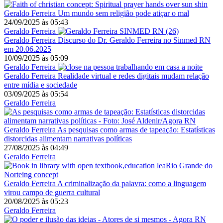
Geraldo Ferreira
Um mundo sem religião pode atiçar o mal
24/09/2025
às
05:43
Geraldo Ferreira
Geraldo Ferreira
Discurso do Dr. Geraldo Ferreira no Sinmed RN
em 20.06.2025
10/09/2025
às
05:09
Geraldo Ferreira
Geraldo Ferreira
Realidade virtual e redes digitais mudam relação
entre mídia e sociedade
03/09/2025
às
05:54
Geraldo Ferreira
Geraldo Ferreira
As pesquisas como armas de tapeação: Estatísticas
distorcidas alimentam narrativas políticas
27/08/2025
às
04:49
Geraldo Ferreira
Geraldo Ferreira
A criminalização da palavra: como a linguagem
virou campo de guerra cultural
20/08/2025
às
05:23
Geraldo Ferreira