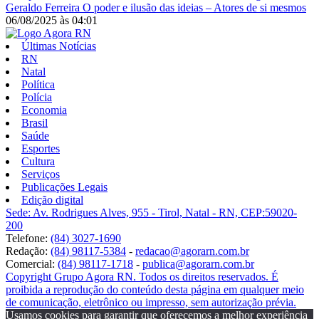
Geraldo Ferreira
O poder e ilusão das ideias – Atores de si mesmos
06/08/2025
às
04:01
Últimas Notícias
RN
Natal
Política
Polícia
Economia
Brasil
Saúde
Esportes
Cultura
Serviços
Publicações Legais
Edição digital
Sede: Av. Rodrigues Alves, 955 - Tirol, Natal - RN, CEP:59020-
200
Telefone:
(84) 3027-1690
Redação:
(84) 98117-5384
-
redacao@agorarn.com.br
Comercial:
(84) 98117-1718
-
publica@agorarn.com.br
Copyright Grupo Agora RN. Todos os direitos reservados. É
proibida a reprodução do conteúdo desta página em qualquer meio
de comunicação, eletrônico ou impresso, sem autorização prévia.
Usamos cookies para garantir que oferecemos a melhor experiência