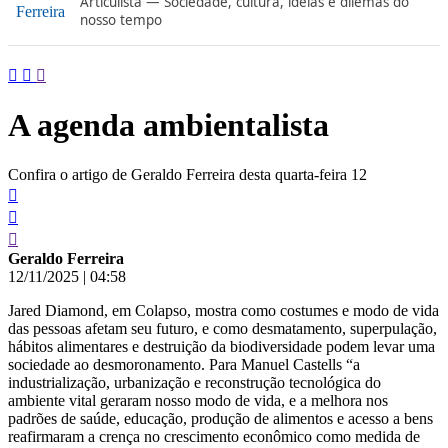
Articulista — Sociedade, cultura, ideias e dilemas do
conteúdo
nosso tempo
A agenda ambientalista
Confira o artigo de Geraldo Ferreira desta quarta-feira 12
Geraldo Ferreira
12/11/2025
|
04:58
Jared Diamond, em Colapso, mostra como costumes e modo de vida
das pessoas afetam seu futuro, e como desmatamento, superpulação,
hábitos alimentares e destruição da biodiversidade podem levar uma
sociedade ao desmoronamento. Para Manuel Castells “a
industrialização, urbanização e reconstrução tecnológica do
ambiente vital geraram nosso modo de vida, e a melhora nos
padrões de saúde, educação, produção de alimentos e acesso a bens
reafirmaram a crença no crescimento econômico como medida de