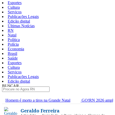
Esportes
Cultura
Serviços
Publicações Legais
Edição digital
Últimas Notícias
RN
Natal
Política
Polícia
Economia
Brasil
Saúde
Esportes
Cultura
Serviços
Publicações Legais
Edição digital
BUSCAR
ÚLTIMAS
morto a tiros na Grande Natal
GO!RN 2026 amplia agenda de i
Pular
Geraldo Ferreira
para
o