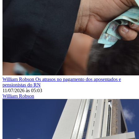
William Robson
Os atrasos no pagamento dos aposentados e
pensionistas do RN
11/07/2026
às
05:03
William Robson