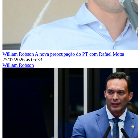
William Robson
A nova preocupação do PT com Rafael Motta
25/07/2026
às
05:33
William Robson