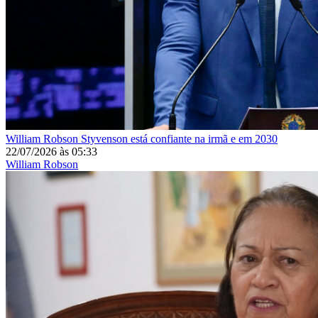
William Robson
Styvenson está confiante na irmã e em 2030
22/07/2026
às
05:33
William Robson