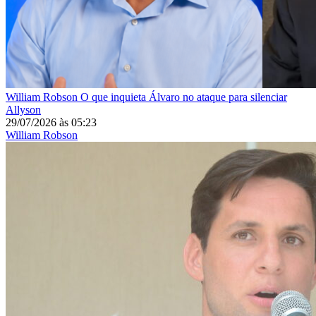
William Robson
O que inquieta Álvaro no ataque para silenciar
Allyson
29/07/2026
às
05:23
William Robson