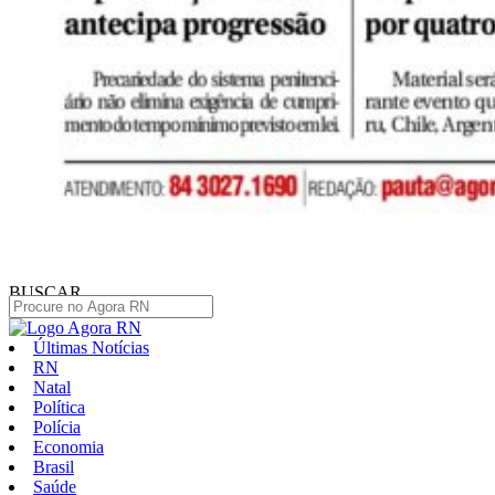
BUSCAR
Últimas Notícias
RN
Natal
Política
Polícia
Economia
Brasil
Saúde