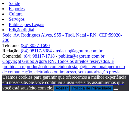
Saúde
Esportes
Cultura
Serviços
Publicações Legais
Edição digital
Sede: Av. Rodrigues Alves, 955 - Tirol, Natal - RN, CEP:59020-
200
Telefone:
(84) 3027-1690
Redação:
(84) 98117-5384
-
redacao@agorarn.com.br
Comercial:
(84) 98117-1718
-
publica@agorarn.com.br
Copyright Grupo Agora RN. Todos os direitos reservados. É
proibida a reprodução do conteúdo desta página em qualquer meio
de comunicação, eletrônico ou impresso, sem autorização prévia.
Usamos cookies para garantir que oferecemos a melhor experiência
em nosso site. Se você continuar a usar este site, assumiremos que
você está satisfeito com ele.
Aceitar
Politica de Privacidade