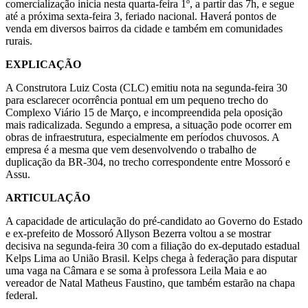
comercialização inicia nesta quarta-feira 1º, a partir das 7h, e segue
até a próxima sexta-feira 3, feriado nacional. Haverá pontos de
venda em diversos bairros da cidade e também em comunidades
rurais.
EXPLICAÇÃO
A Construtora Luiz Costa (CLC) emitiu nota na segunda-feira 30
para esclarecer ocorrência pontual em um pequeno trecho do
Complexo Viário 15 de Março, e incompreendida pela oposição
mais radicalizada. Segundo a empresa, a situação pode ocorrer em
obras de infraestrutura, especialmente em períodos chuvosos. A
empresa é a mesma que vem desenvolvendo o trabalho de
duplicação da BR-304, no trecho correspondente entre Mossoró e
Assu.
ARTICULAÇÃO
A capacidade de articulação do pré-candidato ao Governo do Estado
e ex-prefeito de Mossoró Allyson Bezerra voltou a se mostrar
decisiva na segunda-feira 30 com a filiação do ex-deputado estadual
Kelps Lima ao União Brasil. Kelps chega à federação para disputar
uma vaga na Câmara e se soma à professora Leila Maia e ao
vereador de Natal Matheus Faustino, que também estarão na chapa
federal.