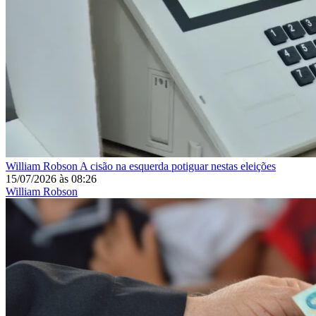
William Robson
A cisão na esquerda potiguar nestas eleições
15/07/2026
às
08:26
William Robson