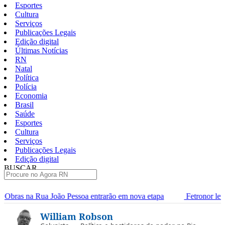
Esportes
Cultura
Serviços
Publicações Legais
Edição digital
Últimas Notícias
RN
Natal
Política
Polícia
Economia
Brasil
Saúde
Esportes
Cultura
Serviços
Publicações Legais
Edição digital
BUSCAR
ÚLTIMAS
soa entrarão em nova etapa
Fetronor leva agenda do transporte
Pular
William Robson
para
o